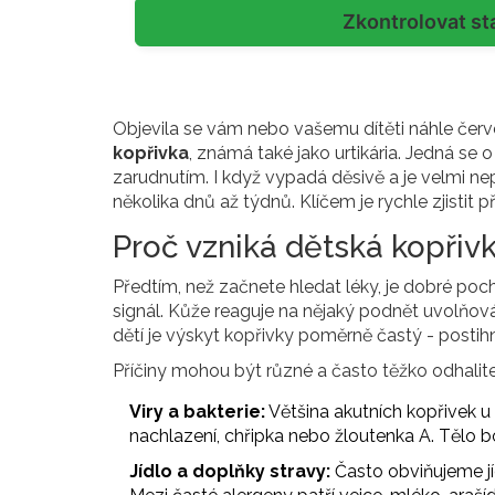
Zkontrolovat st
Objevila se vám nebo vašemu dítěti náhle červ
kopřivka
, známá také jako urtikária. Jedná se 
zarudnutím
. I když vypadá děsivě a je velmi n
několika dnů až týdnů. Klíčem je rychle zjistit 
Proč vzniká dětská kopřiv
Předtím, než začnete hledat léky, je dobré poch
signál. Kůže reaguje na nějaký podnět uvolňov
dětí je výskyt kopřivky poměrně častý - postihn
Příčiny mohou být různé a často těžko odhalite
Viry a bakterie:
Většina akutních kopřivek u d
nachlazení, chřipka nebo žloutenka A. Tělo b
Jídlo a doplňky stravy:
Často obviňujeme jí