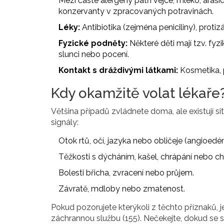
Mezi časté alergeny patří vejce, mléko, araší
konzervanty v zpracovaných potravinách.
Léky:
Antibiotika (zejména peniciliny), protiz
Fyzické podněty:
Některé děti mají tzv. fyzi
slunci nebo pocení.
Kontakt s dráždivými látkami:
Kosmetika, p
Kdy okamžitě volat lékaře
Většina případů zvládnete doma, ale existují s
signály:
Otok rtů, očí, jazyka nebo obličeje (angioedé
Těžkosti s dýcháním, kašel, chrápání nebo ch
Bolesti břicha, zvracení nebo průjem.
Závratě, mdloby nebo zmatenost.
Pokud pozorujete kterýkoli z těchto příznaků, 
záchrannou službu (155). Nečekejte, dokud se 