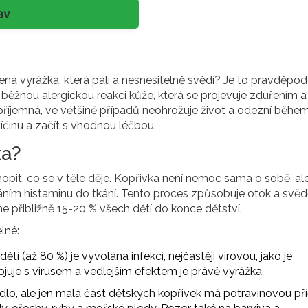
av
ená vyrážka, která pálí a nesnesitelně svědí? Je to pravděpo
o
běžnou alergickou reakci kůže, která se projevuje zduřením a
epříjemná, ve většině případů neohrožuje život a odezní běhe
příčinu a začít s vhodnou léčbou.
ka?
opit, co se v těle děje. Kopřivka není nemoc sama o sobě, al
áním histaminu do tkání. Tento proces způsobuje otok a svěd
e přibližně 15-20 % všech dětí do konce dětství.
lné:
ětí (až 80 %) je vyvolána infekcí, nejčastěji virovou, jako je
ojuje s virusem a vedlejším efektem je právě vyrážka.
dlo, ale jen malá část dětských kopřivek má potravinovou pří