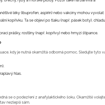
dy, ořechy, ryby a mořské plody. Pozor také na barviva a
ánětlivé léky (ibuprofen, aspirin) nebo vakcíny mohou vyvolat 
kální kopřivku. Ta se objeví po tlaku (např. pásek boty), chladu
rací prášky, rostliny (např. kopřivy) nebo hmyzí štípance.
?
ituace, kdy je nutná okamžitá odborná pomoc. Sledujte tyto 
m).
raplavý hlas.
jedná se o podezření z anafylaktického šoku. Okamžitě volejt
stav nezlepší sám.