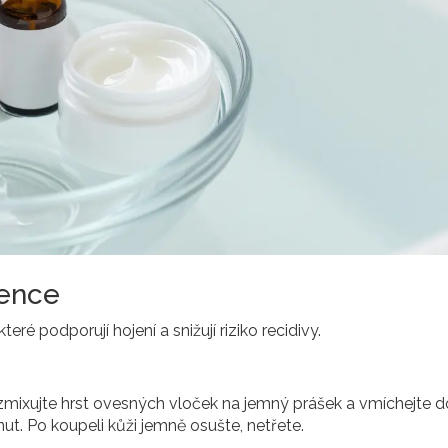
vence
ré podporují hojení a snižují riziko recidivy.
zmixujte hrst ovesných vloček na jemný prášek a vmíchejte d
ut. Po koupeli kůži jemně osušte, netřete.