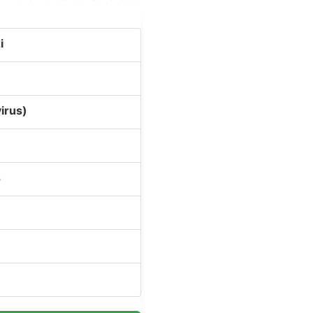
i
irus)
s