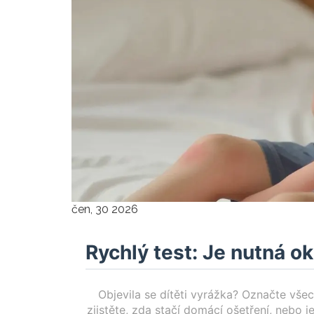
čen, 30 2026
Rychlý test: Je nutná 
Objevila se dítěti vyrážka? Označte vše
zjistěte, zda stačí domácí ošetření, nebo j