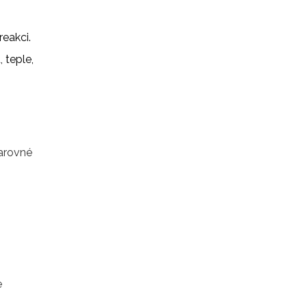
reakci.
, teple,
varovné
e