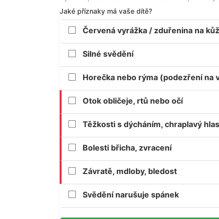
Jaké příznaky má vaše dítě?
Červená vyrážka / zduřenina na kůž
Silné svědění
Horečka nebo rýma (podezření na v
Otok obličeje, rtů nebo očí
Těžkosti s dýcháním, chraplavý hla
Bolesti břicha, zvracení
Závratě, mdloby, bledost
Svědění narušuje spánek