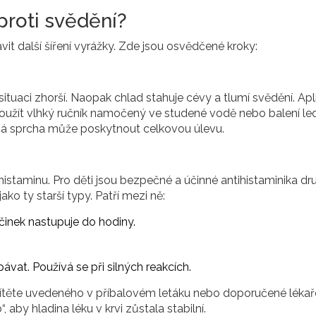
proti svědění?
vit další šíření vyrážky. Zde jsou osvědčené kroky:
tuaci zhorší. Naopak chlad stahuje cévy a tlumí svědění. Apl
oužít vlhký ručník namočený ve studené vodě nebo balení le
dná sprcha může poskytnout celkovou úlevu.
y histaminu. Pro děti jsou bezpečné a účinné antihistaminika dr
ko ty starší typy. Patří mezi ně:
činek nastupuje do hodiny.
pávat. Používá se při silných reakcích.
dítěte uvedeného v příbalovém letáku nebo doporučené léka
“, aby hladina léku v krvi zůstala stabilní.