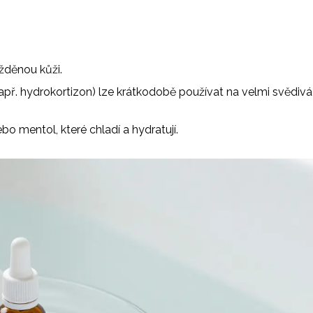
žděnou kůži.
např. hydrokortizon) lze krátkodobě používat na velmi svědivá
bo mentol, které chladí a hydratují.