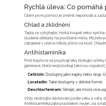
Rychlá úleva: Co pomáhá 
Cílem první pomoci je zmírnit nepohodlí a zasta
Chlad a zklidnění
Tepla se vyhýbejte. Horká koupel nebo sprcha si
studené obklady na postižená místa. Můžete p
zabalené v utěrce (nikdy přímo na kůži). Chla
Antihistaminika
Proti kopřivce se používají léky blokující účink
generace, která nezpůsobují takovou ospalost ja
Cetirizin:
Dostupný jako kapky nebo sirup. Ú
Loratadin:
Také dostupný v dětské formě.
Dexchlorfeniram:
Silnější, ale může více us
Vždy dodržujte dávkování podle věku a váhy 
Antihistaminika pijte pravidelně, ne jen „na svrab