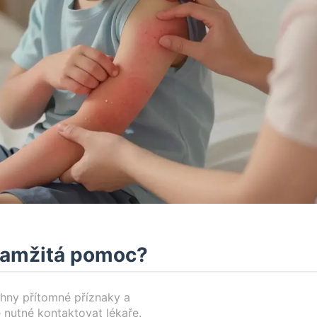
okamžitá pomoc?
chny přítomné příznaky a
e nutné kontaktovat lékaře.