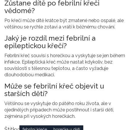
Zůstane dítě po febrilní křeči
vědomé?
Po křeči může dítě krátce být zmatené nebo ospalé, ale
většinou se rychle zotaví a vrátí k běžnému chování.
Jaký je rozdíl mezi febrilní a
epileptickou křečí?
Febrilní křeč souvisí s horečkou a vyskytuje se jen během
infekce. Epileptická křeč může nastat kdykoliv, bez
souvislosti s tělesnou teplotou, a často vyžaduje
dlouhodobou medikaci.
Může se febrilní křeč objevit u
starších dětí?
Většinou se vyskytuje do pátého roku života, ale v
ojedinělých případech může postihnout i starší děti,
zejména při vysokých horečkách.
Štítky:
febrilní křeče
horečka u dětí