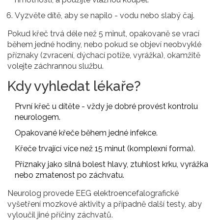
Vyzvěte dítě, aby se napilo - vodu nebo slabý čaj.
Pokud křeč trvá déle než 5 minut, opakovaně se vrací
během jedné hodiny, nebo pokud se objeví neobvyklé
příznaky (zvracení, dýchací potíže, vyrážka), okamžitě
volejte záchrannou službu.
Kdy vyhledat lékaře?
První křeč u dítěte - vždy je dobré provést kontrolu
neurologem.
Opakované křeče během jedné infekce.
Křeče trvající více než 15 minut (komplexní forma).
Příznaky jako silná bolest hlavy, ztuhlost krku, vyrážka
nebo zmatenost po záchvatu.
Neurolog provede
EEG
elektroencefalografické
vyšetření mozkové aktivity
a případně další testy, aby
vyloučil jiné příčiny záchvatů.