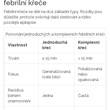
febrilní křeče
Febrilní křeče se dělí na dva základní typy. Rozdíly jsou
důležité, protože ovlivňují další sledování a riziko
pozdější epilepsie.
Porovnání jednoduchých a komplexních febrilních křečí
Jednoduchá
Komplexní
Vlastnost
křeč
křeč
Trvání
≤ 15 min
> 15 min
Fokalizovaná
Generalizovaná
Fokus
nebo
(celé tělo)
opakovaná
Recidiva
během
Jedna
Častá
onemocnění