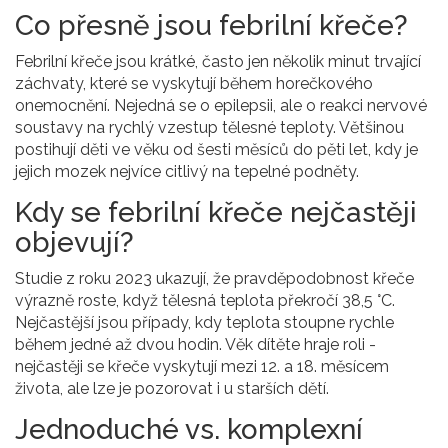
Co přesně jsou febrilní křeče?
Febrilní křeče jsou krátké, často jen několik minut trvající
záchvaty, které se vyskytují během horečkového
onemocnění. Nejedná se o epilepsii, ale o reakci nervové
soustavy na rychlý vzestup tělesné teploty. Většinou
postihují děti ve věku od šesti měsíců do pěti let, kdy je
jejich mozek nejvíce citlivý na tepelné podněty.
Kdy se febrilní křeče nejčastěji
objevují?
Studie z roku 2023 ukazují, že pravděpodobnost křeče
výrazně roste, když tělesná teplota překročí 38,5 °C.
Nejčastější jsou případy, kdy teplota stoupne rychle
během jedné až dvou hodin. Věk dítěte hraje roli -
nejčastěji se křeče vyskytují mezi 12. a 18. měsícem
života, ale lze je pozorovat i u starších dětí.
Jednoduché vs. komplexní