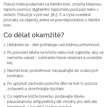
Pokud máte podezření na febrilní křeč, změřte
tělesnou
teplotu
pomocí digitálního teploměru pod paží nebo v
ústech
. Pokud je vyšší než 38,5 °C a výše uvedené
příznaky se objevily, jedná se pravděpodobně o febrilní
křeč.
Co dělat okamžitě?
Uklidněte se - dítě potřebuje vaši klidnou přítomnost.
Po položení dítěte na břicho nebo bok zajistěte, aby se
nemohlo udusit - odstraňte těsné oblečení a uvolněte
krk.
Nechte křeč proběhnout; nezasahujte do svalových
kontrakcí.
Po uplynutí záchvatu položte dítě na bok (v poloze
zotavení) a zkontrolujte dýchání.
Co nejdříve snižte horečku: podávejte dávku
paracetamolu
antipyretický lék vhodný pro děti
dle
hmotnosti, a použijte vlažnou koupel.