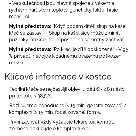
- Ve skutečnosti jsou hlavně spojené s věkem a
rychlým nárůstem teploty, genetický faktor hraje
menší roli.
Mylná představa:
"Když podám dítěti sirup na kašel,
křeč se zastaví.“ - Sirup na kašel sice může zmírnit
příznaky infekce, ale nepůsobí na samotný záchvat.
Mylná představa:
"Po křeči je dítě poškozené.“ - V 95
% případů nedojde k žádnému trvalému poškození
mozku.
Klíčové informace v kostce
Febrilní křeče se nejčastěji objeví u dětí 6 - 48 měsíci
při teplotě > 38,5 °C.
Rozlišujeme jednoduché (< 15 min, generalizované) a
komplexní (> 15 min, focalizované) formy.
První záchvat vždy vyžaduje lékařskou kontrolu,
zejména pokud jde o komplexní křeč.