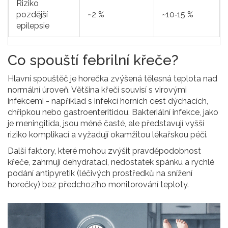
Riziko
pozdější
~2 %
~10‑15 %
epilepsie
Co spouští febrilní křeče?
Hlavní spouštěč je
horečka
zvýšená tělesná teplota nad
normální úroveň
. Většina křečí souvisí s virovými
infekcemi - například s infekcí horních cest dýchacích,
chřipkou nebo gastroenteritidou. Bakteriální infekce, jako
je meningitida, jsou méně časté, ale představují vyšší
riziko komplikací a vyžadují okamžitou lékařskou péči.
Další faktory, které mohou zvýšit pravděpodobnost
křeče, zahrnují dehydrataci, nedostatek spánku a rychlé
podání antipyretik (léčivých prostředků na snížení
horečky) bez předchozího monitorování teploty.