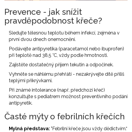
Prevence - jak snížit
pravděpodobnost křeče?
Sledujte tělesnou teplotu během infekcí, zejména v
první dvou dnech onemocnění.
Podávejte antipyretika (paracetamol nebo ibuprofen)
při teplotě nad 38,5 °C, vždy podle hmotnosti.
Zajistěte dostatečný příjem tekutin a odpočinek.
Vyhněte se náhlému přehřátí - nezakrývejte dítě příliš
teplými přikrývkami.
Při známé intolerance (např. předchozí křeč)
konzultujte s pediatrem možnost preventivního podání
antipyretik.
Časté mýty o febrilních křečích
Mylná představa:
"Febrilní křeče jsou vždy dědictvím.“