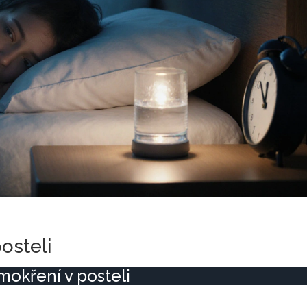
osteli
okření v posteli