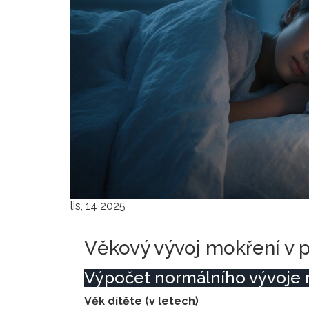
lis, 14 2025
Věkový vývoj mokření v p
Výpočet normálního vývoje m
Věk dítěte (v letech)