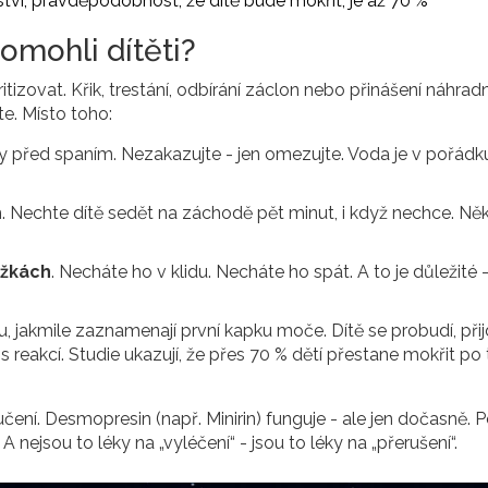
ství, pravděpodobnost, že dítě bude mokřit, je až 70 %
omohli dítěti?
itizovat. Křik, trestání, odbírání záclon nebo přinášení náhrad
te. Místo toho:
 před spaním. Nezakazujte - jen omezujte. Voda je v pořádku
 Nechte dítě sedět na záchodě pět minut, i když nechce. Ně
ožkách
. Necháte ho v klidu. Necháte ho spát. A to je důležité 
u, jakmile zaznamenají první kapku moče. Dítě se probudí, při
reakcí. Studie ukazují, že přes 70 % dětí přestane mokřit po
čení. Desmopresin (např. Minirin) funguje - ale jen dočasně. 
A nejsou to léky na „vyléčení“ - jsou to léky na „přerušení“.