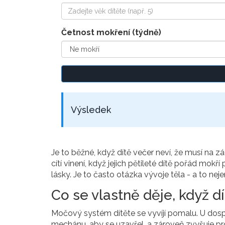
Četnost mokření (týdně)
Výsledek
Je to běžné, když dítě večer neví, že musí na 
cítí vinení, když jejich pětileté dítě pořád mokř
lásky. Je to často otázka vývoje těla - a to ne
Co se vlastně děje, když dí
Močový systém dítěte se vyvíjí pomalu. U d
mechánu, aby se uzavřel, a zároveň zvyšuje p