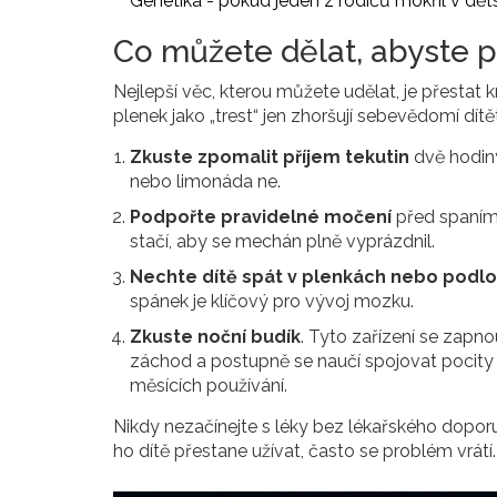
Genetika - pokud jeden z rodičů mokřil v dět
Co můžete dělat, abyste p
Nejlepší věc, kterou můžete udělat, je přestat kr
plenek jako „trest“ jen zhoršují sebevědomí dítě
Zkuste zpomalit příjem tekutin
dvě hodiny
nebo limonáda ne.
Podpořte pravidelné močení
před spaním.
stačí, aby se mechán plně vyprázdnil.
Nechte dítě spát v plenkách nebo podl
spánek je klíčový pro vývoj mozku.
Zkuste noční budík
. Tyto zařízení se zapno
záchod a postupně se naučí spojovat pocity s 
měsících používání.
Nikdy nezačínejte s léky bez lékařského doporu
ho dítě přestane užívat, často se problém vrátí. 