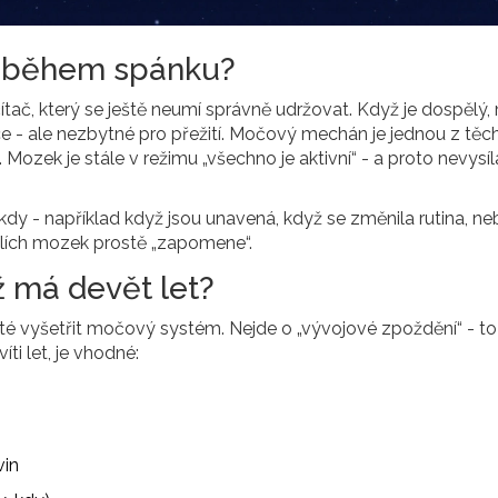
e během spánku?
čítač, který se ještě neumí správně udržovat. Když je dospělý
- ale nezbytné pro přežití. Močový mechán je jednou z těc
. Mozek je stále v režimu „všechno je aktivní“ - a proto nevysíl
kdy - například když jsou unavená, když se změnila rutina, n
ílích mozek prostě „zapomene“.
už má devět let?
ežité vyšetřit močový systém. Nejde o „vývojové zpoždění“ - to
ti let, je vhodné:
vin