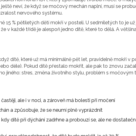
 ještě neví, že když se močový mechán naplní, musí se probud
nezralost nervového systému.
ě 15 % pětiletých dětí mokří v posteli. U sedmiletých to je už
že v každé třídě je alespoň jedno dítě, které to dělá. A většina
dyž dítě, které už má minimálně pět let, pravidelně mokří v po
bo déle). Pokud dítě přestalo mokřit, ale pak to znovu začal
ho jiného: stres, změna životního stylu, problém s močovým 
stěji, ale i v noci, a zároveň má bolesti při močení
hán a způsobuje, že se neumí plně vyprázdnit
kdy dítě při dýchání zadrhne a probouzí se, ale ne dostatečn