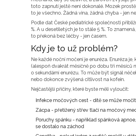
toto zapnutí ještě není dokonalé. Mozek prostě
to je všechno. Žádná vina, žádná chyba - jen 
Podle dat České pediatrické společnosti přibližn
%. A u desetiletých je to stále 5 %. To znamená, 
to překoná bez léčby - jen časem.
Kdy je to už problém?
Ne každé noční močení je enuréza. Enuréza je, k
(alespoň dvakrát měsíčně po dobu tří měsíců ne
o sekundární enurézu. To může být signál něče
nebo dokonce zvýšená citlivost na kofein.
Nejčastější příčiny, které byste měli vyloučit:
Infekce močových cest - dítě se může močit ča
Zácpa - přetížený střev tlačí na močový mec
Poruchy spánku - například spánková apnoe, 
se dostalo na záchod