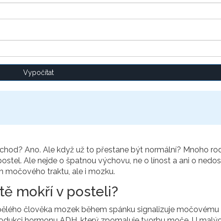
Vypočítat
záchod? Ano. Ale když už to přestane být normální? Mnoho ro
í postel. Ale nejde o špatnou výchovu, ne o línost a ani o nedo
jen močového traktu, ale i mozku.
tě mokří v posteli?
ospělého člověka mozek během spánku signalizuje močovému
rodukci hormonu ADH, který zpomaluje tvorbu moče. U malýc