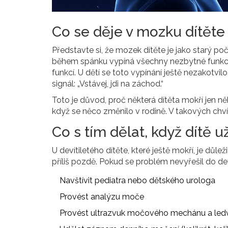
Co se děje v mozku dítět
Představte si, že mozek dítěte je jako starý po
během spánku vypíná všechny nezbytné funkce 
funkcí. U dětí se toto vypínání ještě nezakotvilo
signál: „Vstávej, jdi na záchod.“
Toto je důvod, proč některá dítěta mokří jen ně
když se něco změnilo v rodině. V takových chv
Co s tím dělat, když dítě 
U devítiletého dítěte, které ještě mokří, je důl
příliš pozdě. Pokud se problém nevyřešil do deví
Navštívit pediatra nebo dětského urologa
Provést analýzu moče
Provést ultrazvuk močového mechánu a led