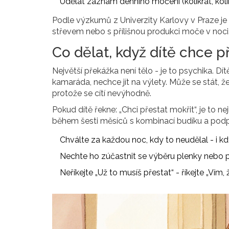
Udělat záznam denního močení (kolikrát, koli
Podle výzkumů z Univerzity Karlovy v Praze je 
střevem nebo s přílišnou produkci moče v noci. O
Co dělat, když dítě chce p
Největší překážka není tělo - je to psychika. Dít
kamaráda, nechce jít na výlety. Může se stát, 
protože se cítí nevýhodně.
Pokud dítě řekne: „Chci přestat mokřit“, je to ne
během šesti měsíců s kombinací budíku a pod
Chválte za každou noc, kdy to neudělal - i kd
Nechte ho zúčastnit se výběru plenky nebo p
Neříkejte „Už to musíš přestat“ - říkejte „Vím,