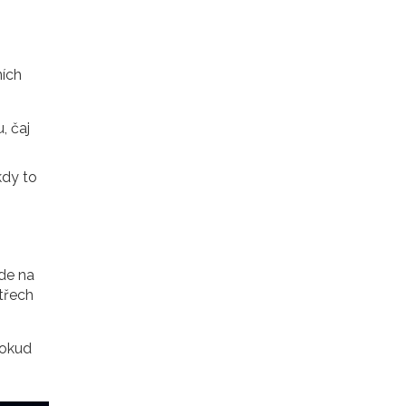
ních
, čaj
kdy to
-
jde na
 třech
Pokud