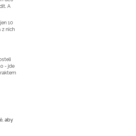
it. A
 jen 10
 z nich
steli
o - jde
traktem
ě, aby