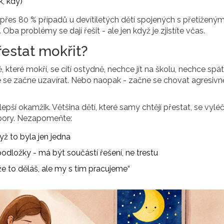
k, kdy)
přes 80 % případů u devítiletých dětí spojených s přetížený
ba problémy se dají řešit - ale jen když je zjistíte včas.
řestat mokřit?
ě, které mokří, se cítí ostydně, nechce jít na školu, nechce spát
že se začne uzavírat. Nebo naopak - začne se chovat agresivn
jlepší okamžik. Většina dětí, které samy chtějí přestat, se vyléč
pory. Nezapomeňte:
yž to byla jen jedna
odložky - má být součástí řešení, ne trestu
 že to děláš, ale my s tím pracujeme“