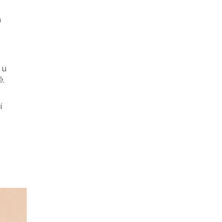
m
 u
ě,
í