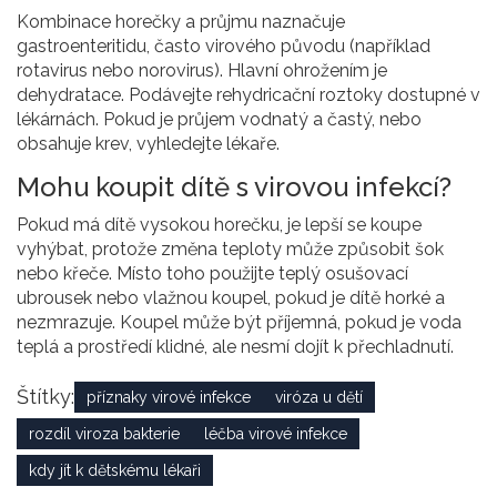
Kombinace horečky a průjmu naznačuje
gastroenteritidu, často virového původu (například
rotavirus nebo norovirus). Hlavní ohrožením je
dehydratace. Podávejte rehydricační roztoky dostupné v
lékárnách. Pokud je průjem vodnatý a častý, nebo
obsahuje krev, vyhledejte lékaře.
Mohu koupit dítě s virovou infekcí?
Pokud má dítě vysokou horečku, je lepší se koupe
vyhýbat, protože změna teploty může způsobit šok
nebo křeče. Místo toho použijte teplý osušovací
ubrousek nebo vlažnou koupel, pokud je dítě horké a
nezmrazuje. Koupel může být příjemná, pokud je voda
teplá a prostředí klidné, ale nesmí dojít k přechladnutí.
Štítky:
příznaky virové infekce
viróza u dětí
rozdíl viroza bakterie
léčba virové infekce
kdy jít k dětskému lékaři