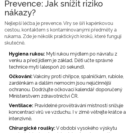
Prevence: Jak snížit riziko
nákazy?
Nejlepší léčba je prevence. Viry se šíří kapénkovou
cestou, kontaktem s kontaminovanými předměty a
rukama. Zde je několik praktických kroků, které fungují
skutečně.
Hygiena rukou:
Mytí rukou mýdlem po návratu z
venku a před jídlem je základ. Děti učte správné
technice mytí (alespoň 20 sekund).
Očkování:
Vakcíny proti chřipce, spalničkám, rubiole,
zarděnkám a dalším nemocím jsou nejúčinnější
ochranou. Dodržujte očkovací kalendář doporučený
Ministerstvem zdravotnictví ČR.
Ventilace:
Pravidelné provětrávání místností snižuje
koncentraci virů ve vzduchu. I v zimě větrejte krátce a
intenzivně.
Chirurgické roušky:
V období vysokého výskytu