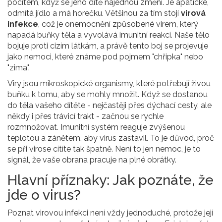
pocitem, když se jeho dítě najednou změní. Je apatické,
odmítá jídlo a má horečku. Většinou za tím stojí
virová
infekce
, což je
onemocnění způsobené virem, který
napadá buňky těla a vyvolává imunitní reakci
. Naše tělo
bojuje proti cizím látkám, a právě tento boj se projevuje
jako nemoci, které známe pod pojmem "chřipka" nebo
"zima".
Viry jsou mikroskopické organismy, které potřebují živou
buňku k tomu, aby se mohly množit. Když se dostanou
do těla vašeho dítěte - nejčastěji přes dýchací cesty, ale
někdy i přes trávicí trakt - začnou se rychle
rozmnožovat. Imunitní systém reaguje zvýšenou
teplotou a zánětem, aby virus zastavil. To je důvod, proč
se při virose cítíte tak špatně. Není to jen nemoc, je to
signál, že vaše obrana pracuje na plné obrátky.
Hlavní příznaky: Jak poznáte, že
jde o virus?
Poznat virovou infekci není vždy jednoduché, protože její