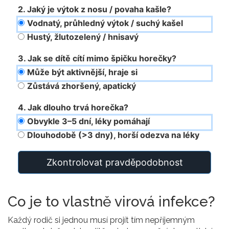
2. Jaký je výtok z nosu / povaha kašle?
Vodnatý, průhledný výtok / suchý kašel
Hustý, žlutozelený / hnisavý
3. Jak se dítě cítí mimo špičku horečky?
Může být aktivnější, hraje si
Zůstává zhoršený, apatický
4. Jak dlouho trvá horečka?
Obvykle 3–5 dní, léky pomáhají
Dlouhodobě (>3 dny), horší odezva na léky
Zkontrolovat pravděpodobnost
Co je to vlastně virová infekce?
Každý rodič si jednou musí projít tím nepříjemným