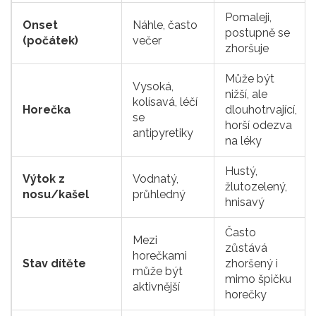
Pomaleji,
Onset
Náhle, často
postupně se
(počátek)
večer
zhoršuje
Může být
Vysoká,
nižší, ale
kolísavá, léčí
Horečka
dlouhotrvající,
se
horší odezva
antipyretiky
na léky
Hustý,
Výtok z
Vodnatý,
žlutozelený,
nosu/kašel
průhledný
hnisavý
Často
Mezi
zůstává
horečkami
Stav dítěte
zhoršený i
může být
mimo špičku
aktivnější
horečky