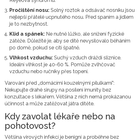
Reyeova syndromu.
Pročištění nosu:
Solný roztok a odsávač nosníku jsou
nejlepší přátelé ucpnutého nosu. Před spaním a jídlem
je to nezbytnost.
Klid a spánek:
Ne nutně lůžko, ale snížení fyzické
zátěže. Důležité je, aby se dítě nevysilovalo běháním
po domě, pokud se cítí špatně.
Vlhkost vzduchu:
Suchý vzduch dráždí sliznice.
Ideální vlhkost je 40-60 %. Pomůže zvlhčovač
vzduchu nebo ručníky přes topení.
Varování před „domácími kouzelnými pilulkami":
Nekupujte drahé sirupy na posílení imunity bez
konzultace s lékařem. Většina z nich nemá prokázanou
účinnost a může zatěžovat játra dítěte.
Kdy zavolat lékaře nebo na
pohotovost?
Většina virových infekcí je benigní a proběhne bez