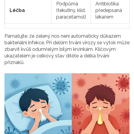
Podpůrná
Antibiotika
Léčba
(tekutiny, klid,
předepsaná
paracetamol)
lékařem
Pamatujte, že zelený nos není automaticky důkazem
bakteriální infekce. Při delším trvání virozy se výtok může
zbarvit kvůli odumřelým bílým krvinkám. Klíčovým
ukazatelem je celkový stav dítěte a délka trvání
příznaků.