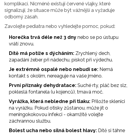
komplikací. Nicméně existují červené vlajky, které
signalizují, že situace může být vážnější a vyžaduje
odborný zásah.
Zavolejte pediatra nebo vyhledejte pomoc, pokud:
Horečka trvá déle než 3 dny
nebo se po ústupu
vrátí znovu.
Dítě má potíže s dýcháním:
Zrychlený dech,
zapadání žeber při nádechu, pískot při výdechu.
Je extrémně ospalé nebo nebudí se:
Nemá
kontakt s okolím, nereaguje na vaše jméno.
První příznaky dehydratace:
Suché rty, pláč bez slz,
pokleslá fontanela (u kojenců), tmavá moč.
Vyrážka, která nebledne při tlaku:
Přiložte sklenici
na vyrážku. Pokud otisky zůstanou, může jít o
meningokokovou infekci - okamžitě volejte
záchrannou službu.
Bolest ucha nebo silná bolest hlavy:
Dítě si táhne