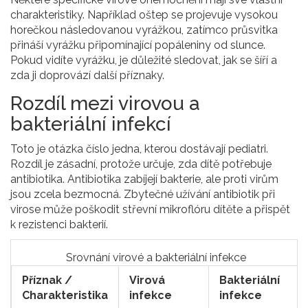
charakteristiky. Například
oštep
se projevuje
vysokou
horečkou následovanou vyrážkou
, zatímco
průsvitka
přináší
vyrážku připomínající popáleniny od slunce
.
Pokud vidíte vyrážku, je důležité sledovat, jak se šíří a
zda ji doprovází další příznaky.
Rozdíl mezi virovou a
bakteriální infekcí
Toto je otázka číslo jedna, kterou dostávají pediatri.
Rozdíl je zásadní, protože určuje, zda dítě potřebuje
antibiotika. Antibiotika zabíjejí bakterie, ale proti virům
jsou zcela bezmocná. Zbytečné užívání antibiotik při
virose může poškodit střevní mikroflóru dítěte a přispět
k rezistenci bakterií.
Srovnání virové a bakteriální infekce
Příznak /
Virová
Bakteriální
Charakteristika
infekce
infekce