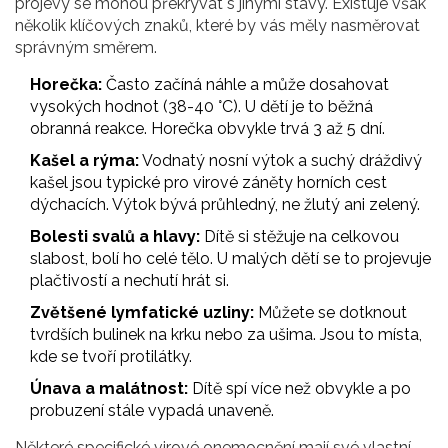
projevy se mohou překrývat s jinými stavy. Existuje však
několik klíčových znaků, které by vás měly nasměrovat
správným směrem.
Horečka:
Často začíná náhle a může dosahovat
vysokých hodnot (38-40 °C). U dětí je to běžná
obranná reakce. Horečka obvykle trvá 3 až 5 dní.
Kašel a rýma:
Vodnatý nosní výtok a suchý dráždivý
kašel jsou typické pro virové záněty horních cest
dýchacích. Výtok bývá průhledný, ne žlutý ani zelený.
Bolesti svalů a hlavy:
Dítě si stěžuje na celkovou
slabost, bolí ho celé tělo. U malých dětí se to projevuje
plačtivostí a nechutí hrát si.
Zvětšené lymfatické uzliny:
Můžete se dotknout
tvrdších bulinek na krku nebo za ušima. Jsou to místa,
kde se tvoří protilátky.
Únava a malátnost:
Dítě spí více než obvykle a po
probuzení stále vypadá unaveně.
Některé specifické virové onemocnění mají své vlastní