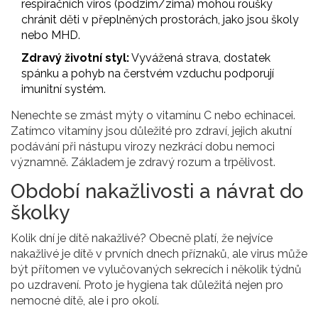
respiračních viros (podzim/zima) mohou roušky
chránit děti v přeplněných prostorách, jako jsou školy
nebo MHD.
Zdravý životní styl:
Vyvážená strava, dostatek
spánku a pohyb na čerstvém vzduchu podporují
imunitní systém.
Nenechte se zmást mýty o vitamínu C nebo echinacei.
Zatímco vitamíny jsou důležité pro zdraví, jejich akutní
podávání při nástupu virozy nezkrácí dobu nemoci
významně. Základem je zdravý rozum a trpělivost.
Období nakažlivosti a návrat do
školky
Kolik dní je dítě nakažlivé? Obecně platí, že nejvíce
nakažlivé je dítě v prvních dnech příznaků, ale virus může
být přítomen ve vylučovaných sekrecích i několik týdnů
po uzdravení. Proto je hygiena tak důležitá nejen pro
nemocné dítě, ale i pro okolí.