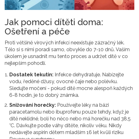
Jak pomoci dítěti doma:
Ošetření a péče
Proti většině virových infekcí neexistuje zázračný lék.
Tělo si s nimi poradí samo, obvykle do 7-10 dnů. Vaším
úkolem je usnadnit mu tento proces a udržet dítě v co
nejlepším pohodlí.
Dostatek tekutin:
Infekce dehydratuje. Nabízejte
vodu, ředěné džusy, ovocné čaje nebo polévku.
Sledujte močení - pokud dítě mocne alespoň každých
6-8 hodin, je to dobrý známka.
Snižování horečky:
Používejte léky na bázi
paracetamolu
nebo
ibuprofenu
pouze tehdy, když je
dítě neklidné, bolí ho něco nebo má horečku nad 38,5
°C. Dávkujte podle váhy dítěte, nikoliv věku. Nikdy
nedávejte aspirin dětem mladším 16 let kvůli riziku