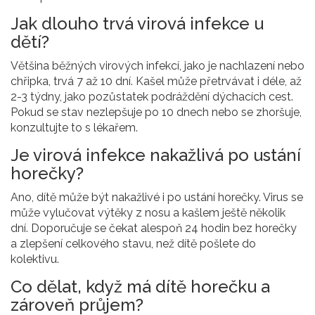
Jak dlouho trvá virová infekce u
dětí?
Většina běžných virových infekcí, jako je nachlazení nebo
chřipka, trvá 7 až 10 dní. Kašel může přetrvávat i déle, až
2-3 týdny, jako pozůstatek podráždění dýchacích cest.
Pokud se stav nezlepšuje po 10 dnech nebo se zhoršuje,
konzultujte to s lékařem.
Je virová infekce nakažlivá po ustání
horečky?
Ano, dítě může být nakažlivé i po ustání horečky. Virus se
může vylučovat výtěky z nosu a kašlem ještě několik
dní. Doporučuje se čekat alespoň 24 hodin bez horečky
a zlepšení celkového stavu, než dítě pošlete do
kolektivu.
Co dělat, když má dítě horečku a
zároveň průjem?