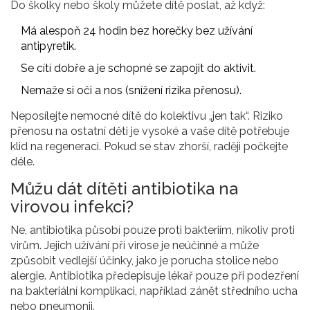
Do školky nebo školy můžete dítě poslat, až když:
Má alespoň 24 hodin bez horečky bez užívání
antipyretik.
Se cítí dobře a je schopné se zapojit do aktivit.
Nemaže si oči a nos (snížení rizika přenosu).
Neposílejte nemocné dítě do kolektivu „jen tak“. Riziko
přenosu na ostatní děti je vysoké a vaše dítě potřebuje
klid na regeneraci. Pokud se stav zhorší, raději počkejte
déle.
Můžu dát dítěti antibiotika na
virovou infekci?
Ne, antibiotika působí pouze proti bakteriím, nikoliv proti
virům. Jejich užívání při virose je neúčinné a může
způsobit vedlejší účinky, jako je porucha stolice nebo
alergie. Antibiotika předepisuje lékař pouze při podezření
na bakteriální komplikaci, například zánět středního ucha
nebo pneumonii.