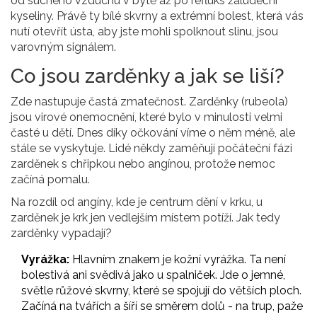
od suchého vzduchu v bytě až po refluks žaludeční
kyseliny. Právě ty bílé skvrny a extrémní bolest, která vás
nutí otevřít ústa, aby jste mohli spolknout slinu, jsou
varovným signálem.
Co jsou zarděnky a jak se liší?
Zde nastupuje častá zmatečnost.
Zarděnky
(
rubeola
)
jsou virové onemocnění, které bylo v minulosti velmi
časté u dětí. Dnes díky očkování víme o něm méně, ale
stále se vyskytuje. Lidé někdy zaměňují počáteční fázi
zarděnek s chřipkou nebo angínou, protože nemoc
začíná pomalu.
Na rozdíl od angíny, kde je centrum dění v krku, u
zarděnek je krk jen vedlejším místem potíží. Jak tedy
zarděnky vypadají?
Vyrážka:
Hlavním znakem je kožní vyrážka. Ta není
bolestivá ani svědivá jako u spalniček. Jde o jemné,
světle růžové skvrny, které se spojují do větších ploch.
Začíná na tvářích a šíří se směrem dolů - na trup, paže