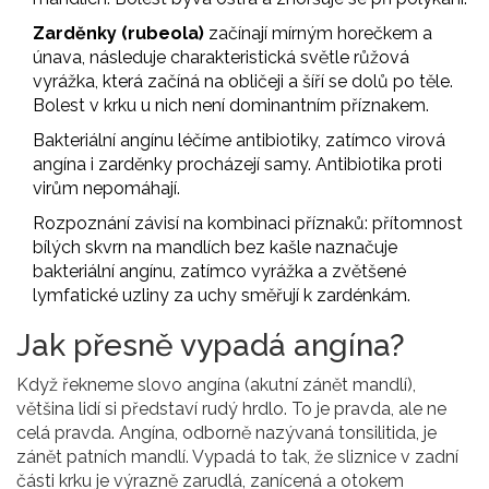
Zarděnky (rubeola)
začínají mírným horečkem a
únava, následuje charakteristická světle růžová
vyrážka, která začíná na obličeji a šíří se dolů po těle.
Bolest v krku u nich není dominantním příznakem.
Bakteriální angínu léčíme antibiotiky, zatímco virová
angína i zarděnky procházejí samy. Antibiotika proti
virům nepomáhají.
Rozpoznání závisí na kombinaci příznaků: přítomnost
bílých skvrn na mandlích bez kašle naznačuje
bakteriální angínu, zatímco vyrážka a zvětšené
lymfatické uzliny za uchy směřují k zardénkám.
Jak přesně vypadá angína?
Když řekneme slovo
angína
(
akutní zánět mandlí
),
většina lidí si představí rudý hrdlo. To je pravda, ale ne
celá pravda. Angína, odborně nazývaná tonsilitida, je
zánět patních mandlí. Vypadá to tak, že sliznice v zadní
části krku je výrazně zarudlá, zanícená a otokem