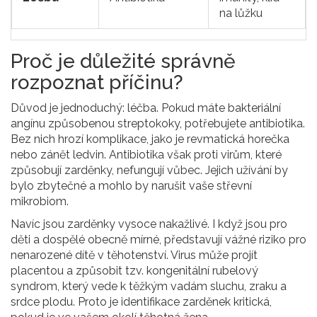
na lůžku
Proč je důležité správně
rozpoznat příčinu?
Důvod je jednoduchý: léčba. Pokud máte bakteriální
angínu způsobenou streptokoky, potřebujete antibiotika.
Bez nich hrozí komplikace, jako je revmatická horečka
nebo zánět ledvin. Antibiotika však proti virům, které
způsobují zarděnky, nefungují vůbec. Jejich užívání by
bylo zbytečné a mohlo by narušit vaše střevní
mikrobiom.
Navíc jsou zarděnky vysoce nakažlivé. I když jsou pro
děti a dospělé obecně mírné, představují vážné riziko pro
nenarozené dítě v těhotenství. Virus může projít
placentou a způsobit tzv. kongenitální rubelový
syndrom, který vede k těžkým vadám sluchu, zraku a
srdce plodu. Proto je identifikace zarděnek kritická,