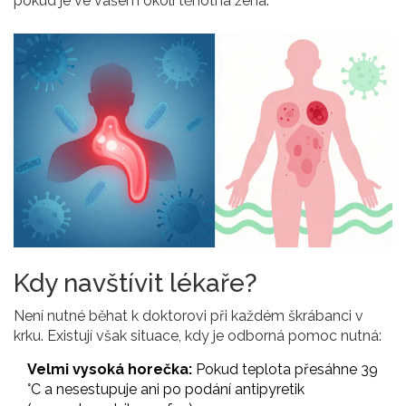
pokud je ve vašem okolí těhotná žena.
Kdy navštívit lékaře?
Není nutné běhat k doktorovi při každém škrábanci v
krku. Existují však situace, kdy je odborná pomoc nutná:
Velmi vysoká horečka:
Pokud teplota přesáhne 39
°C a nesestupuje ani po podání antipyretik