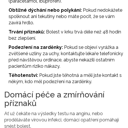
(paracetamol, ibuprofen).
Obtížné dýchání nebo polykání:
Pokud nedokážete
spolknout ani tekutiny nebo máte pocit, že se vám
zavírá hrdlo.
Trvání příznaků:
Bolest v krku trvá déle než 48 hodin
bez zlepšení.
Podezření na zarděnky:
Pokud se objeví vyrážka a
zvětšené uzliny za uchy, kontaktujte lékaře telefonicky
před návštěvou ordinace, abyste nekazili ostatním
pacientům riziko nákazy.
Těhotenství:
Pokud jste těhotná a měli jste kontakt s
někým, kdo měl podezření na zarděnky.
Domácí péče a zmírňování
příznaků
Ať už čekáte na výsledky testu na angínu, nebo
proděláváte virovou infekci, domácí opatření pomáhají
snést bolest.