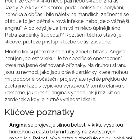
Pocit, že vám v krku něco pálí nebo škrábe, zná asi
každý. Ale když se k tomu přidají bolesti při polykání,
horečka a občas i bílé nálety na mandlích, začneme se
ptát: Je to jen běžná virová infekce, nebo jde o vážnější
angínu? A co když je za tím vším něco úplně jiného,
třeba
zarděnky
(
rubeola
)?
Rozlišení těchto stavů je
klíčové, protože přístup k léčbě se liší zásadně.
Mnoho lidí si plete různé druhy zánětů hltanu. Angína
není jen „bolest v krku“. Je to specifické onemocnění,
které má jasně definované příznaky. Na druhou stranu
jsou tu nemoci, jako jsou právě zarděnky, které mohou
mít podobné počáteční projevy, ale rychle přejdou do
zcela jiné fáze s typickou vyrážkou. V tomto článku si
řekneme, jak přesně angína vypadá, jak ji rozlišit od
zarděnek a kdy je nutné vyhledat lékaře.
Klíčové poznatky
Angína
se projevuje silnou bolestí v krku, vysokou
horečkou a často bílými ložisky na zvětšených
mandlích. Bolest bývá ostrá a zhoršuje se při polykání.