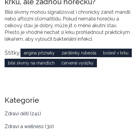
krku, ale žádnou horečku?
Bílé skvrny mohou signalizovat i chronický zánět mandlí
nebo aftózní stomatitidu. Pokud nemáte horečku a
celkový stav je dobrý, může jít o méně akutní stav.
Přesto je vhodné nechat si krku prohlédnout praktickým
lékařem, aby vyloučil bakteriální infekci.
Štítky:
angína příznaky
zarděnky rubeola
bolest v krku
bílé skvrny na mandlích
červené vyrážky
Kategorie
Zdraví dětí
(241)
Zdraví a wellness
(30)