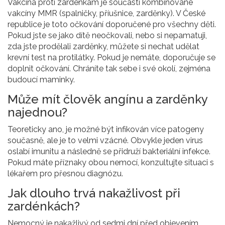
Vakcína proti zardénkám je součástí kombinované
vakcíny MMR (spalničky, příušnice, zarděnky). V České
republice je toto očkování doporučené pro všechny děti.
Pokud jste se jako dítě neočkovali, nebo si nepamatuji,
zda jste prodělali zarděnky, můžete si nechat udělat
krevní test na protilátky. Pokud je nemáte, doporučuje se
doplnit očkování. Chráníte tak sebe i své okolí, zejména
budoucí maminky.
Může mít člověk angínu a zarděnky
najednou?
Teoreticky ano, je možné být infikován více patogeny
současně, ale je to velmi vzácné. Obvykle jeden virus
oslabí imunitu a následně se přidruží bakteriální infekce.
Pokud máte příznaky obou nemocí, konzultujte situaci s
lékařem pro přesnou diagnózu.
Jak dlouho trvá nakažlivost při
zardénkách?
Nemocný je nakažlivý od sedmi dní před objevením