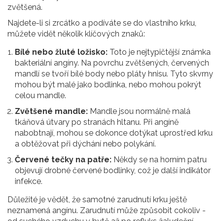
zvětšená.
Najdete-li si zrcátko a podíváte se do vlastního krku,
můžete vidět několik klíčových znaků:
Bílé nebo žluté ložisko:
Toto je nejtypičtější známka
bakteriální angíny. Na povrchu zvětšených, červených
mandlí se tvoří bílé body nebo pláty hnisu. Tyto skvrny
mohou být malé jako bodlinka, nebo mohou pokrýt
celou mandle.
Zvětšené mandle:
Mandle jsou normálně malá
tkáňová útvary po stranách hltanu. Při angíně
nabobtnají, mohou se dokonce dotýkat uprostřed krku
a obtěžovat při dýchání nebo polykání.
Červené tečky na patře:
Někdy se na horním patru
objevují drobné červené bodlinky, což je další indikátor
infekce.
Důležité je vědět, že samotné zarudnutí krku ještě
neznamená angínu. Zarudnutí může způsobit cokoliv -