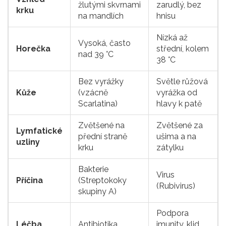
žlutými skvrnami
zarudlý, bez
krku
na mandlích
hnisu
Nízká až
Vysoká, často
Horečka
střední, kolem
nad 39 °C
38 °C
Bez vyrážky
Světle růžová
Kůže
(vzácně
vyrážka od
Scarlatina)
hlavy k patě
Zvětšené na
Zvětšené za
Lymfatické
přední straně
ušima a na
uzliny
krku
zátylku
Bakterie
Virus
Příčina
(Streptokoky
(Rubivirus)
skupiny A)
Podpora
Léčba
Antibiotika
imunity, klid