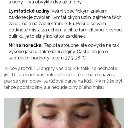
a nohy. Trvá obvykle dva až tři dny.
Lymfatické uzliny:
Velmi specifickým znakem
zarděnek je zvětšení lymfatických uzlin, zejména těch
za ušima a na zadní straně krku. Pokud se vám
dotknete místa za uchem a cítíte tam citlivou, pevnou
bulinku, je to silný indikátor zarděnek.
Mírná horečka:
Teplota stoupne, ale obvykle ne tak
vysoko jako u bakteriální angíny. Často jde jen o
subfebrilní hodnoty kolem 37,5-38 °C.
Klíčový rozdíl? U angíny vás bolí krk tolik, že nechcete
jíst. U zarděnek vás bolí spíše celé tělo, máte únavu a
pak se vám objeví ta růžová barva na kůži. Krk může být
lehce podrážděný, ale nebude plný bílého hnisu.