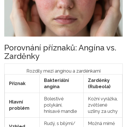
Porovnání příznaků: Angína vs.
Zarděnky
Rozdíly mezi angínou a zardénkami
Bakteriální
Zarděnky
Příznak
angína
(Rubeola)
Bolestivé
Kožní vyrážka,
Hlavní
polykání,
zvětšené
problém
hnisavé mandle
uzliny za uchy
Rudý, s bílými/
Možná mírně
Vzhled