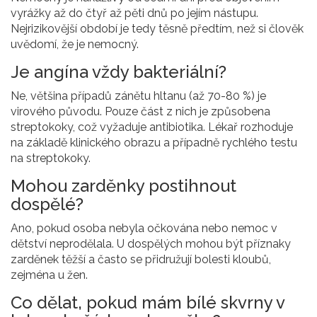
vyrážky až do čtyř až pěti dnů po jejím nástupu.
Nejrizikovější období je tedy těsně předtím, než si člověk
uvědomí, že je nemocný.
Je angína vždy bakteriální?
Ne, většina případů zánětu hltanu (až 70-80 %) je
virového původu. Pouze část z nich je způsobena
streptokoky, což vyžaduje antibiotika. Lékař rozhoduje
na základě klinického obrazu a případně rychlého testu
na streptokoky.
Mohou zarděnky postihnout
dospělé?
Ano, pokud osoba nebyla očkována nebo nemoc v
dětství neprodělala. U dospělých mohou být příznaky
zarděnek těžší a často se přidružují bolesti kloubů,
zejména u žen.
Co dělat, pokud mám bílé skvrny v