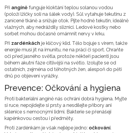
Při
angíně
funguje kloktání teplou solanou vodou
(položí lžičky soli na šálek vody). Sůl vytahuje tekutinu z
zanícené tkáně a snižuje otok. Pijte hodně tekutin, ideálně
vlažných, aby nedráždily sliznici. Ledové kostky nebo
sorbet mohou dočasně omámnit nervy v krku.
Při
zardénkách
je klíčový klid. Tělo bojuje s virem, takže
energie musí jít na imunitu, ne na práci či sport. Chraňte
oči před jasného světla, protože někteří pacienti jsou
během akutní fáze citlivější na světlo. Izolujte se od
ostatních, zejména od těhotných žen, alespoň do pěti
dnů po objevení vyrážky.
Prevence: Očkování a hygiena
Proti bakteriální angíně nás ochrání dobrá hygiena. Myjte
si ruce, nepojídejte si prsty a nesdílejte příbory ani
sklenice s nemocnými lidmi. Bakterie se přenášejí
kapénkovou cestou i předměty.
Proti zardénkám je však nejlépe jedno:
očkování
.