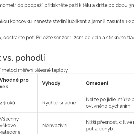
mometr do podpaží, přitiskněte paži k tělu a držte po dobu 3
enkou koncovku, naneste sterilní lubrikant a jemně zasuňte 1‑2
o, odstraňte pot. Přiložte senzor 1‑2cm od čela a stiskněte tlač
 vs. pohodlí
 metod měření tělesné teploty
Vhodné pro
Výhody
Omezení
věk
Nelze po jídle, může 
≥4roků
Rychlé, snadné
ovlivněno dýcháním
Všechny
Nižší přesnost, citlivé
věkové
Neinvazivní
pot a pohyb
kategorie