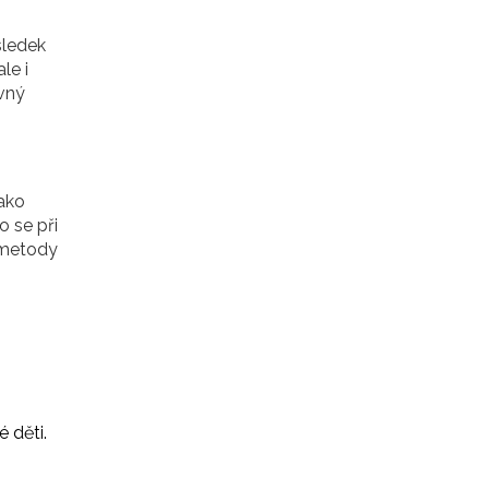
sledek
le i
ávný
jako
o se při
é metody
 děti.