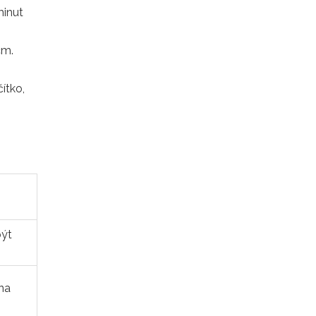
minut
cm.
ítko,
být
 na