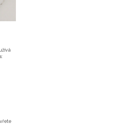
užívá
a:
avřete