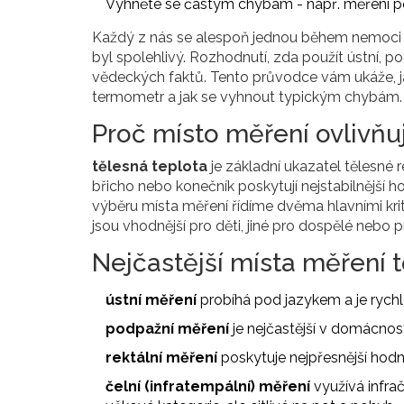
Vyhněte se častým chybám - např. měření po 
Každý z nás se alespoň jednou během nemoci
byl spolehlivý. Rozhodnutí, zda použít ústní, po
vědeckých faktů. Tento průvodce vám ukáže, ja
termometr a jak se vyhnout typickým chybám.
Proč místo měření ovlivňu
tělesná teplota
je základní ukazatel tělesné r
břicho nebo konečník poskytují nejstabilnější h
výběru místa měření řídíme dvěma hlavními krit
jsou vhodnější pro děti, jiné pro dospělé nebo p
Nejčastější místa měření 
ústní měření
probíhá pod jazykem a je rych
podpažní měření
je nejčastější v domácno
rektální měření
poskytuje nejpřesnější hodn
čelní (infratempální) měření
využívá infra