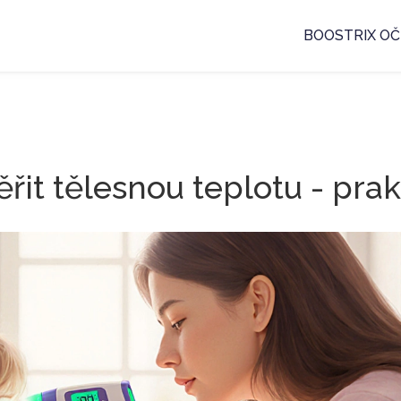
BOOSTRIX OČ
řit tělesnou teplotu - pra