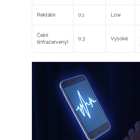
Rektální
0,1
Low
Čelní
0,3
Vysoké
(infračervený)