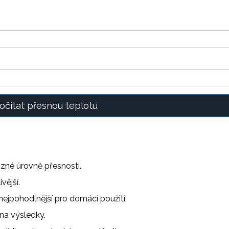
očítat přesnou teplotu
různé úrovně přesnosti.
vější.
nejpohodlnější pro domácí použití.
na výsledky.