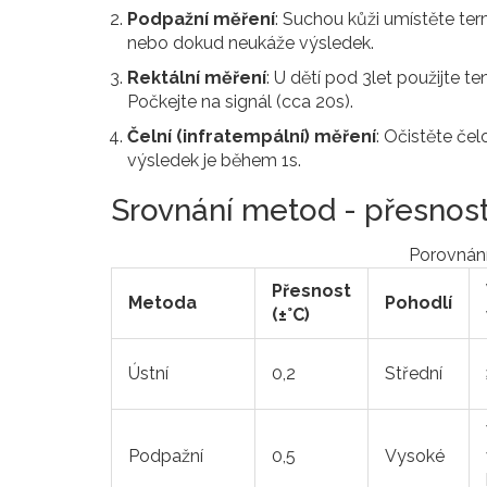
Podpažní měření
: Suchou kůži umístěte ter
nebo dokud neukáže výsledek.
Rektální měření
: U dětí pod 3let použijte t
Počkejte na signál (cca 20s).
Čelní (infratempální) měření
: Očistěte čel
výsledek je během 1s.
Srovnání metod - přesnost
Porovnání
Přesnost
Metoda
Pohodlí
(±°C)
Ústní
0,2
Střední
Podpažní
0,5
Vysoké