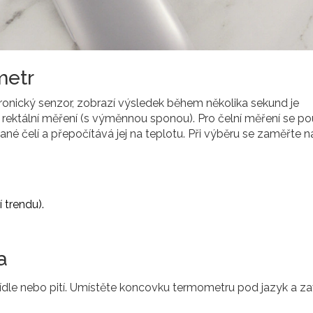
metr
ronický senzor, zobrazí výsledek během několika sekund
je
 i rektální měření (s výměnnou sponou). Pro čelní měření se po
né čelí a přepočítává jej na teplotu
. Při výběru se zaměřte n
 trendu).
a
jídle nebo pití. Umístěte koncovku termometru pod jazyk a z