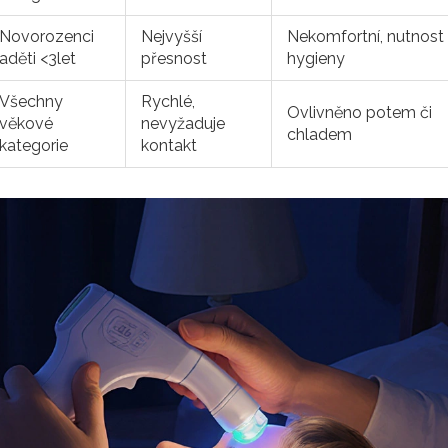
Novorozenci
Nejvyšší
Nekomfortní, nutnost
aděti <3let
přesnost
hygieny
Všechny
Rychlé,
Ovlivněno potem či
věkové
nevyžaduje
chladem
kategorie
kontakt