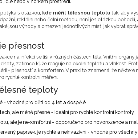
jídle nebo v horkém prostředí.
 potýká s otázkou,
kde měřit tělesnou teplotu
tak, aby vý
dpažní, rektální nebo čelní metodu, není jen otázkou pohodlí, a
ké jsou výhody a omezení jednotlivých míst, jak vybrat spr
je přesnost
eakce na infekci
se liší v různých částech těla. Vnitřní orgány 
odnoty, zatímco kůže reaguje na okolní teplotu a vlhkost. Prot
érii - přesností a komfortem. V praxi to znamená, že někter
ro rychlé kontrolní měření.
tělesné teploty
lé
- vhodné pro děti od 4 let a dospělé.
stech, ale méně přesné
- ideální pro rychlé kontrolní kontroly.
otu, ale je nekomfortní
- doporučeno pro novorozence a malé
červený paprsek, je rychlé a neinvazivní
- vhodné pro všechny