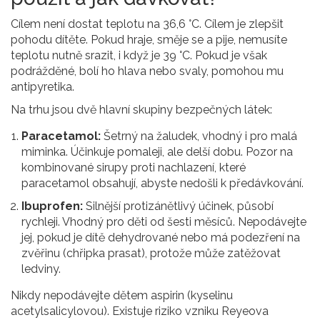
Cílem není dostat teplotu na 36,6 °C. Cílem je zlepšit
pohodu dítěte. Pokud hraje, směje se a pije, nemusíte
teplotu nutně srazit, i když je 39 °C. Pokud je však
podrážděné, bolí ho hlava nebo svaly, pomohou mu
antipyretika.
Na trhu jsou dvě hlavní skupiny bezpečných látek:
Paracetamol:
Šetrný na žaludek, vhodný i pro malá
miminka. Účinkuje pomaleji, ale delší dobu. Pozor na
kombinované sirupy proti nachlazení, které
paracetamol obsahují, abyste nedošli k předávkování.
Ibuprofen:
Silnější protizánětlivý účinek, působí
rychleji. Vhodný pro děti od šesti měsíců. Nepodávejte
jej, pokud je dítě dehydrované nebo má podezření na
zvěřinu (chřipka prasat), protože může zatěžovat
ledviny.
Nikdy nepodávejte dětem aspirin (kyselinu
acetylsalicylovou). Existuje riziko vzniku Reyeova