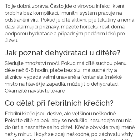
To je dobrá zpráva. Často jde o virovou infekci, která
probíhá bez komplikací. Imunitní systém pracuje na
odstranění viru. Pokud je dítě aktivní, pije tekutiny a nemá
další alarmující příznaky, můžete horečku řešit doma
podporou hydratace a případným podáním léků pro
úlevu.
Jak poznat dehydrataci u dítěte?
Sledujte množství moči. Pokud má dítě suchou plenu
déle než 6-8 hodin, plače bez slz, má suché rty a
sliznice, vypadá velmi unaveně a fontanela (měkké
místo na hlavě) je zapadlá, může jít o dehydrataci.
Okamžitě navštivte lékaře.
Co dělat při febrilních křečích?
Febrilní křeče jsou děsivé, ale většinou neškodné.
Položte dítě na bok, aby se nedušilo, nesundejte mu nic
do úst a nesnažte se ho držet. Křeče obvykle trvají méně
než 5 minut. I když se zdají neškodné, po záchvatu vždy