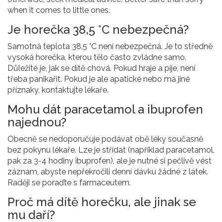
when it comes to little ones.
Je horečka 38,5 °C nebezpečná?
Samotná teplota 38,5 °C není nebezpečná. Je to středně
vysoká horečka, kterou tělo často zvládne samo.
Důležité je, jak se dítě chová. Pokud hraje a pije, není
třeba panikařit. Pokud je ale apatické nebo má jiné
příznaky, kontaktujte lékaře.
Mohu dát paracetamol a ibuprofen
najednou?
Obecně se nedoporučuje podávat obě léky současně
bez pokynu lékaře. Lze je střídat (například paracetamol,
pak za 3-4 hodiny ibuprofen), ale je nutné si pečlivě vést
záznam, abyste nepřekročili denní dávku žádné z látek.
Raději se poraďte s farmaceutem.
Proč má dítě horečku, ale jinak se
mu daří?