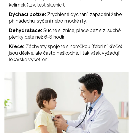
kelímek (tzv. test sklenicí).
Dýchací potíže:
Zrychlené dýchání, zapadání žeber
při nádechu, syčení nebo modré rty.
Dehydratace:
Suché sliznice, plače bez slz, suché
plenky déle než 6-8 hodin.
Křeče:
Záchvaty spojené s horečkou (febrilní křeče)
jsou děsivé, ale často neškodné. I tak však vyžadují
lékařské vyšetření.