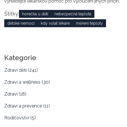
vyhledejte lékařskou pomoc pro vyloučení jiných příčin.
Štítky:
horečka u dětí
nebezpečná teplota
dětské nemoci
kdy volat lékaře
měření teploty
Kategorie
Zdraví dětí
(241)
Zdraví a wellness
(30)
Zdraví
(18)
Zdraví a prevence
(11)
Rodičovství
(5)