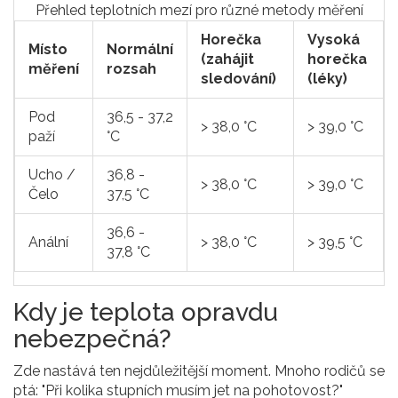
Přehled teplotních mezí pro různé metody měření
Horečka
Vysoká
Místo
Normální
(zahájit
horečka
měření
rozsah
sledování)
(léky)
Pod
36,5 - 37,2
> 38,0 °C
> 39,0 °C
paží
°C
Ucho /
36,8 -
> 38,0 °C
> 39,0 °C
Čelo
37,5 °C
36,6 -
Anální
> 38,0 °C
> 39,5 °C
37,8 °C
Kdy je teplota opravdu
nebezpečná?
Zde nastává ten nejdůležitější moment. Mnoho rodičů se
ptá: "Při kolika stupních musím jet na pohotovost?"