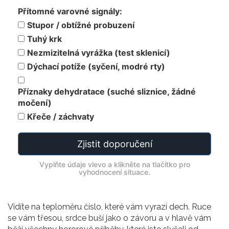
Přítomné varovné signály:
Stupor / obtížné probuzení
Tuhý krk
Nezmizitelná vyrážka (test sklenicí)
Dýchací potíže (syčení, modré rty)
Příznaky dehydratace (suché sliznice, žádné
močení)
Křeče / záchvaty
Zjistit doporučení
Vyplňte údaje vlevo a klikněte na tlačítko pro
vyhodnocení situace.
Vidíte na teploměru číslo, které vám vyrazí dech. Ruce
se vám třesou, srdce buší jako o závoru a v hlavě vám