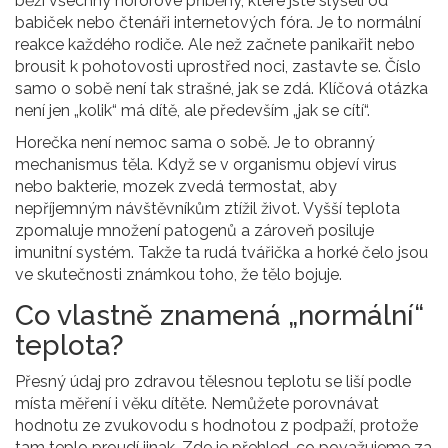
běží všechny hororové příběhy, které jste slyšeli od
babiček nebo čtenáři internetových fóra. Je to normální
reakce každého rodiče. Ale než začnete panikařit nebo
brousit k pohotovosti uprostřed noci, zastavte se. Číslo
samo o sobě není tak strašné, jak se zdá. Klíčová otázka
není jen „kolik“ má dítě, ale především „jak se cítí“.
Horečka není nemoc sama o sobě. Je to obranný
mechanismus těla. Když se v organismu objeví virus
nebo bakterie, mozek zvedá termostat, aby
nepříjemným návštěvníkům ztížil život. Vyšší teplota
zpomaluje množení patogenů a zároveň posiluje
imunitní systém. Takže ta rudá tvářička a horké čelo jsou
ve skutečnosti známkou toho, že tělo bojuje.
Co vlastně znamená „normální“
teplota?
Přesný údaj pro zdravou tělesnou teplotu se liší podle
místa měření i věku dítěte. Nemůžete porovnávat
hodnotu ze zvukovodu s hodnotou z podpaží, protože
tam teplo proudí jinak. Zde je přehled, co považujeme za