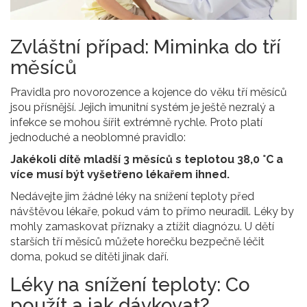
Zvláštní případ: Miminka do tří
měsíců
Pravidla pro novorozence a kojence do věku tří měsíců
jsou přísnější. Jejich imunitní systém je ještě nezralý a
infekce se mohou šířit extrémně rychle. Proto platí
jednoduché a neoblomné pravidlo:
Jakékoli dítě mladší 3 měsíců s teplotou 38,0 °C a
více musí být vyšetřeno lékařem ihned.
Nedávejte jim žádné léky na snížení teploty před
návštěvou lékaře, pokud vám to přímo neuradil. Léky by
mohly zamaskovat příznaky a ztížit diagnózu. U dětí
starších tří měsíců můžete horečku bezpečně léčit
doma, pokud se dítěti jinak daří.
Léky na snížení teploty: Co
použít a jak dávkovat?