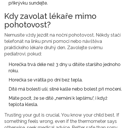
přikrývku sundejte.
Kdy zavolat lékaře mimo
pohotovost?
Nemusíte vždy jezdit na noční pohotovost. Někdy stačí
telefonát na linku první pomoci nebo návštěva
praktického lékaře druhý den. Zavolejte svému
pediatrovi, pokud:
Horečka trvá déle než 3 dny u dítěte staršího jednoho
roku.
Horečka se vrátila po dni bez tepla.
Dítě má bolesti uší, silné kašle nebo bolest při močení.
Máte pocit, že se dítě „nemění k lepšímu“, i když
teplota klesla.
Trusting your gut is crucial. You know your child best. If
something feels wrong, even if the thermometer says
otherwise, seek medical advice. Better safe than sorry