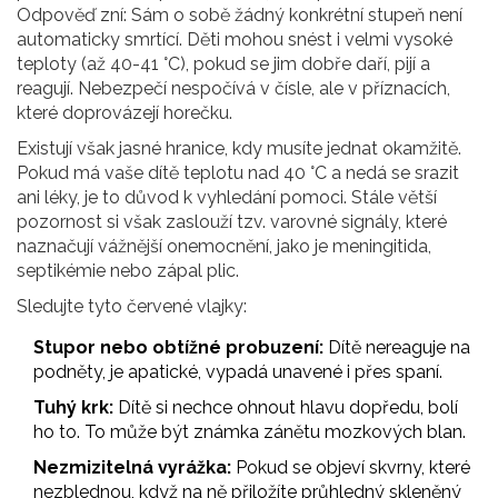
Odpověď zní: Sám o sobě žádný konkrétní stupeň není
automaticky smrtící. Děti mohou snést i velmi vysoké
teploty (až 40-41 °C), pokud se jim dobře daří, pijí a
reagují. Nebezpečí nespočívá v čísle, ale v příznacích,
které doprovázejí horečku.
Existují však jasné hranice, kdy musíte jednat okamžitě.
Pokud má vaše dítě teplotu nad 40 °C a nedá se srazit
ani léky, je to důvod k vyhledání pomoci. Stále větší
pozornost si však zaslouží tzv.
varovné signály
, které
naznačují vážnější onemocnění, jako je meningitida,
septikémie nebo zápal plic.
Sledujte tyto červené vlajky:
Stupor nebo obtížné probuzení:
Dítě nereaguje na
podněty, je apatické, vypadá unavené i přes spaní.
Tuhý krk:
Dítě si nechce ohnout hlavu dopředu, bolí
ho to. To může být známka zánětu mozkových blan.
Nezmizitelná vyrážka:
Pokud se objeví skvrny, které
nezblednou, když na ně přiložíte průhledný skleněný