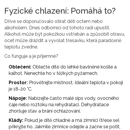
Fyzické chlazení: Pomáhá to?
Dříve se doporučovalo otírat děti octem nebo
alkoholem. Dnes odborníci od tohoto radí upustit.
Alkohol může být pokožkou vstřebán a způsobit otravu,
ocet může dráždit a vyvolat třesavku, která paradoxně
teplotu zvedne.
Co funguje a je příjemné?
Oblečení:
Oblečte dítě do lehké bavlněné košile a
kalhot. Nenechte ho v těžkých pyžamech.
Prostor:
Provětrejte místnost. Ideální teplota v pokoji
je 18-20 °C.
Nápoje:
Nabízejte často malé sips vody, ovocného
čaje nebo roztoku na rehydrataci. Dehydratace
zhoršuje stav a brání ochlazování.
Klády:
Pokud je dítě chladné a má zimnici (třese se),
přikryjte ho. Jakmile zimnice odejde a začne se potit,