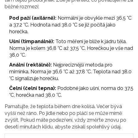
běžné rozmezí:
Pod paží (axilárně):
Normální je obvykle mezi 36,5 °C
a 37,2 °C. Hodnota nad 38,0 °C se již počítá jako
horečka.
Ušní (timpanálně):
Toto měření je blíže k jádru těla.
Norma je kolem 36,8 °C až 37,5 °C. Horečkou je vše nad
38,0 °C.
Anální (rektálně):
Nejpreciznější metoda pro
miminka. Norma je 36,6 °C až 37,8 °C. Teplota nad 38,0
°C signalizuje horečku.
Čelní (čelní tepna):
Podobné jako ušní, norma do 37,5
°C, horečka nad 38,0 °C.
Pamatujte, že teplota během dne kolísá. Večer bývá
vyšší než ráno. Po jídle nebo po pláči se může mírně
zvýšit. Pokud máte podezření, vždy změřte znovu po
deseti minutách klidu, abyste získali spolehlivý údaj.