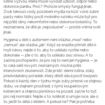
rutině výzvou, která může vyvolat úzkost, odpor nebo
dokonce paniku. Proč? Protože smysly fungují jinak.
Zvuk tekoucí vody, působení mydla na kůži, vůně zubní
pasty nebo těžký pocit mokrého ručníku může být pro
něj příliš silný, nekomfortní nebo dokonce bolestivý. To
neznamená, že dítě je „neposlušné“ — prostě vnímá svět
jinak.
Hygiena u dětí s autismem není otázka „musí“ nebo
„nemusí“, ale otázka „jak“. Když se snažíte přimět dítě k
mytí rukou, nejde o to, aby to udělalo rychle nebo
dokonale — jde o to, aby to udělalo
bez stresu
. A to
začíná pochopením, že pro něj to není jen hygiena — je
to celá sérii nových, neznámých, možná příliš
intenzivních zkušeností. Zde je klíč:
denní rutina
,
stálý,
předvídatelný pořádek, který dítěti dává pocit bezpečí
.
Pokud si každý den v týdnu myje zuby přesně ve stejnou
dobu, ve stejném prostředí, s týmž koupelňovým
kobercem a stejnou písničkou na pozadí, začne to být
pro něj normální. Nejde o to, kolikrát si umyje ruce, ale o
to, jestli to dělá s klidem. A pokud ne? Pak je potřeba