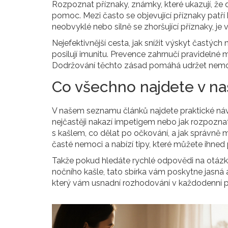
Rozpoznat
příznaky
,
známky, které ukazují, že 
pomoc. Mezi často se objevující příznaky patří
neobvyklé nebo silně se zhoršující příznaky, je
Nejefektivnější cesta, jak snížit výskyt častých
posilují imunitu
. Prevence zahrnučí pravidelné m
Dodržování těchto zásad pomáhá udržet nemo
Co všechno najdete v n
V našem seznamu článků najdete praktické návody
nejčastěji nakazí impetigem nebo jak rozpoznat
s kašlem, co dělat po očkování, a jak správně 
časté nemoci a nabízí tipy, které můžete ihned 
Takže pokud hledáte rychlé odpovědi na otázky
nočního kašle, tato sbírka vám poskytne jasná a
který vám usnadní rozhodování v každodenní péč