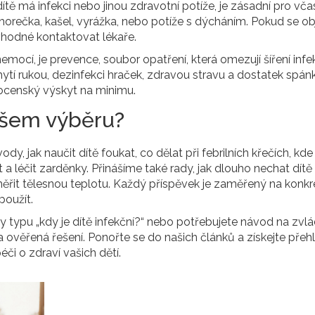
dítě má infekci nebo jinou zdravotní potíže
, je zásadní pro vč
 horečka, kašel, vyrážka, nebo potíže s dýcháním. Pokud se ob
 vhodné kontaktovat lékaře.
 nemocí, je
prevence
,
soubor opatření, která omezují šíření infe
ytí rukou, dezinfekci hraček, zdravou stravu a dostatek spán
censký výskyt na minimu.
ašem výběru?
, jak naučit dítě foukat, co dělat při febrilních křečích, kde 
 a léčit zarděnky. Přinášíme také rady, jak dlouho nechat dít
měřit tělesnou teplotu. Každý příspěvek je zaměřený na konkr
použít.
 typu „kdy je dítě infekční?“ nebo potřebujete návod na zvlá
 ověřená řešení. Ponořte se do našich článků a získejte přehl
i o zdraví vašich dětí.