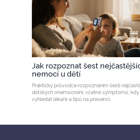
Jak rozpoznat šest nejčastější
nemocí u dětí
Praktický průvodce rozpoznáním šesti nejčastě
dětských onemocnění, včetně symptomů, kdy
vyhledat lékaře a tipů na prevenci.