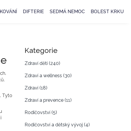
KOVÁNÍ
DIFTERIE
SEDMÁ NEMOC
BOLEST KRKU
Kategorie
ce
Zdraví dětí
(240)
ách
.
Zdraví a wellness
(30)
čů.
Zdraví
(18)
. Tyto
Zdraví a prevence
(11)
u
Rodičovství
(5)
i
Rodičovství a dětský vývoj
(4)