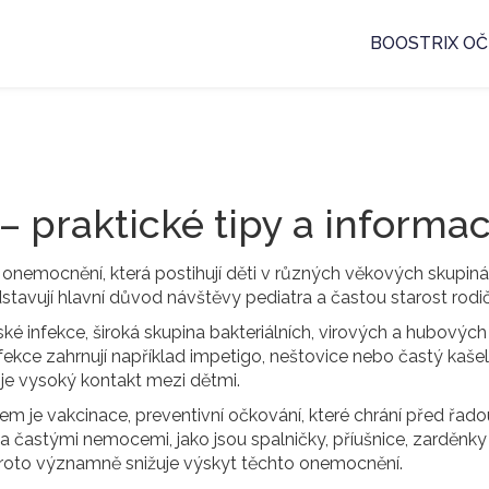
BOOSTRIX OČ
– praktické tipy a informa
í onemocnění, která postihují děti v různých věkových skupin
dstavují hlavní důvod návštěvy pediatra a častou starost rodi
ské infekce
,
široká skupina bakteriálních, virových a hubových
nfekce zahrnují například impetigo, neštovice nebo častý kašel
e je vysoký kontakt mezi dětmi.
cem je
vakcinace
,
preventivní očkování, které chrání před řado
a častými nemocemi, jako jsou spalničky, příušnice, zarděnky 
proto významně snižuje výskyt těchto onemocnění.