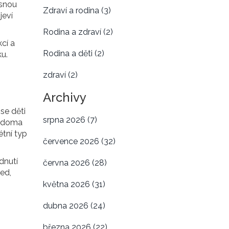
asnou
Zdraví a rodina
(3)
jeví
Rodina a zdraví
(2)
kcí a
Rodina a děti
(2)
ku.
zdraví
(2)
Archivy
se děti
srpna 2026
(7)
ě doma
étní typ
července 2026
(32)
dnutí
června 2026
(28)
ed,
května 2026
(31)
dubna 2026
(24)
března 2026
(22)