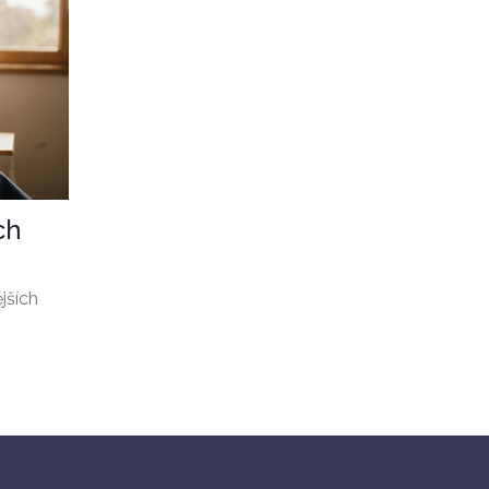
ch
jších