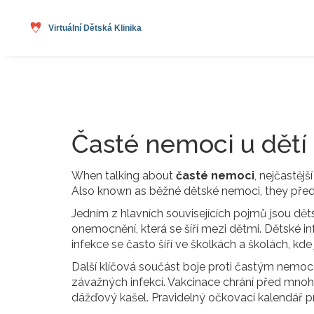
Časté nemoci u dětí 
When talking about
časté nemoci
,
nejčastějš
Also known as
běžné dětské nemoci
, they pře
Jedním z hlavních souvisejících pojmů jsou
dět
onemocnění, která se šíří mezi dětmi
. Dětské i
infekce se často šíří ve školkách a školách, kd
Další klíčová součást boje proti častým nemo
závažných infekcí
. Vakcinace chrání před mnoh
dážďový kašel. Pravidelný očkovací kalendář 