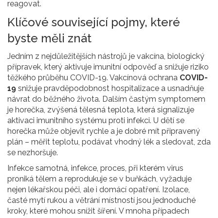
reagovat.
Klíčové související pojmy, které
byste měli znát
Jedním z nejdůležitějších nástrojů je
vakcína
,
biologický
přípravek, který aktivuje imunitní odpověď a snižuje riziko
těžkého průběhu COVID-19
. Vakcínová ochrana
COVID-
19
snižuje pravděpodobnost hospitalizace a usnadňuje
návrat do běžného života. Dalším častým symptomem
je
horečka
,
zvýšená tělesná teplota, která signalizuje
aktivaci imunitního systému proti infekci
. U dětí se
horečka může objevit rychle a je dobré mít připravený
plán – měřit teplotu, podávat vhodný lék a sledovat, zda
se nezhoršuje.
Infekce samotná,
infekce
,
proces, při kterém virus
proniká tělem a reprodukuje se v buňkách
, vyžaduje
nejen lékařskou péči, ale i domácí opatření. Izolace,
časté mytí rukou a větrání místností jsou jednoduché
kroky, které mohou snížit šíření. V mnoha případech