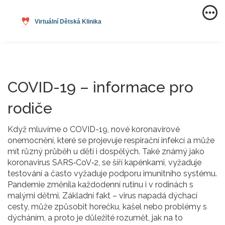
COVID-19 – informace pro
rodiče
Když mluvíme o
COVID-19
,
nové koronavirové
onemocnění, které se projevuje respirační infekcí a může
mít různý průběh u dětí i dospělých
. Také známý jako
koronavirus SARS‑CoV‑2
,
se šíří kapénkami, vyžaduje
testování a často vyžaduje podporu imunitního systému
.
Pandemie změnila každodenní rutinu i v rodinách s
malými dětmi. Základní fakt – virus napadá dýchací
cesty, může způsobit horečku, kašel nebo problémy s
dýcháním, a proto je důležité rozumět, jak na to