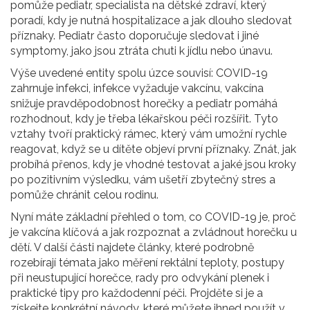
pomůže
pediatr
,
specialista na dětské zdraví, který
poradí, kdy je nutná hospitalizace a jak dlouho sledovat
příznaky
. Pediatr často doporučuje sledovat i jiné
symptomy, jako jsou ztráta chuti k jídlu nebo únavu.
Výše uvedené entity spolu úzce souvisí: COVID-19
zahrnuje infekci, infekce vyžaduje vakcínu, vakcína
snižuje pravděpodobnost horečky a pediatr pomáhá
rozhodnout, kdy je třeba lékařskou péči rozšířit. Tyto
vztahy tvoří praktický rámec, který vám umožní rychle
reagovat, když se u dítěte objeví první příznaky. Znát, jak
probíhá přenos, kdy je vhodné testovat a jaké jsou kroky
po pozitivním výsledku, vám ušetří zbytečný stres a
pomůže chránit celou rodinu.
Nyní máte základní přehled o tom, co COVID-19 je, proč
je vakcína klíčová a jak rozpoznat a zvládnout horečku u
dětí. V další části najdete články, které podrobně
rozebírají témata jako měření rektální teploty, postupy
při neustupující horečce, rady pro odvykání plenek i
praktické tipy pro každodenní péči. Projděte si je a
získejte konkrétní návody, které můžete ihned použít v