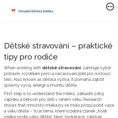
Dětské stravování – praktické
tipy pro rodiče
When working with
dětské stravování
,
zahrnuje výběr
potravin, rozdělení porcí a načasování jídel pro rostoucí
tělo
. Also known as
dětská výživa
, it
pomáhá zajistit
správný vývoj, energii a imunitu dítěte
.
First step is to understand the
mléko
,
základní zdroj
vápníku a bílkovin pro děti v raném věku
. Research
shows that množství mléka by se mělo přizpůsobit váze
a věku dítěte – to je téma, které rozebírá článek „Kolik
mléka podle váhy dítěte“. Next,
hydratace
,
zajišťuje