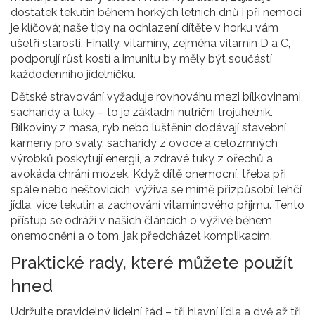
dostatek tekutin během horkých letních dnů i při nemoci
je klíčová; naše tipy na ochlazení dítěte v horku vám
ušetří starosti. Finally,
vitamíny
,
zejména vitamin D a C,
podporují růst kostí a imunitu
by měly být součástí
každodenního jídelníčku.
Dětské stravování vyžaduje rovnováhu mezi bílkovinami,
sacharidy a tuky – to je základní nutriční trojúhelník.
Bílkoviny z masa, ryb nebo luštěnin dodávají stavební
kameny pro svaly, sacharidy z ovoce a celozrnných
výrobků poskytují energii, a zdravé tuky z ořechů a
avokáda chrání mozek. Když dítě onemocní, třeba při
spále nebo neštovicích, výživa se mírně přizpůsobí: lehčí
jídla, více tekutin a zachování vitaminového příjmu. Tento
přístup se odráží v našich článcích o výživě během
onemocnění a o tom, jak předcházet komplikacím.
Praktické rady, které můžete použít
hned
Udržujte pravidelný jídelní řád – tři hlavní jídla a dvě až tři