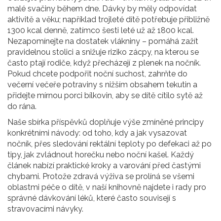
malé svačiny během dne. Dávky by měly odpovídat
aktivitě a věku; například trojleté dítě potřebuje přibližně
1300 kcal denně, zatímco šesti leté už až 1800 kcal.
Nezapomínejte na dostatek vlákniny – pomáhá zažít
pravidelnou stolici a snižuje riziko zácpy, na kterou se
často ptají rodiče, když přecházejí z plenek na nočník.
Pokud chcete podpořit noční suchost, zahrňte do
večerní večeře potraviny s nižším obsahem tekutin a
přidejte mírnou porci bílkovin, aby se dítě cítilo sytě až
do rána.
Naše sbírka příspěvků doplňuje výše zmíněné principy
konkrétními návody: od toho, kdy a jak vysazovat
nočník, přes sledování rektální teploty po defekaci až po
tipy, jak zvládnout horečku nebo noční kašel. Každý
článek nabízí praktické kroky a varování před častými
chybami. Protože zdravá výživa se prolíná se všemi
oblastmi péče o dítě, v naší knihovně najdete i rady pro
správné dávkování léků, které často souvisejí s
stravovacími návyky.