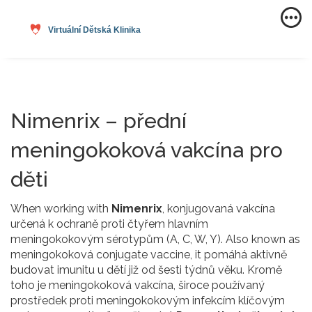
Nimenrix – přední
meningokoková vakcína pro
děti
When working with
Nimenrix
,
konjugovaná vakcína
určená k ochraně proti čtyřem hlavním
meningokokovým sérotypům (A, C, W, Y)
. Also known as
meningokoková conjugate vaccine
, it
pomáhá aktivně
budovat imunitu u dětí již od šesti týdnů věku
.
Kromě
toho je
meningokoková vakcína
,
široce používaný
prostředek proti meningokokovým infekcím
klíčovým