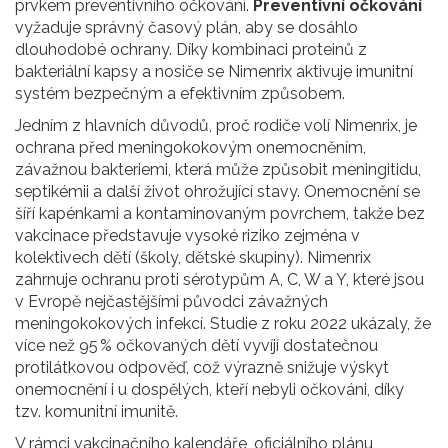
prvkem preventivního očkování.
Preventivní očkování
vyžaduje správný časový plán, aby se dosáhlo
dlouhodobé ochrany. Díky kombinaci proteinů z
bakteriální kapsy a nosiče se Nimenrix aktivuje imunitní
systém bezpečným a efektivním způsobem.
Jedním z hlavních důvodů, proč rodiče volí Nimenrix, je
ochrana před
meningokokovým onemocněním
,
závažnou bakteriemi, která může způsobit meningitidu,
septikémii a další život ohrožující stavy
. Onemocnění se
šíří kapénkami a kontaminovaným povrchem, takže bez
vakcinace představuje vysoké riziko zejména v
kolektivech dětí (školy, dětské skupiny). Nimenrix
zahrnuje ochranu proti sérotypům A, C, W a Y, které jsou
v Evropě nejčastějšími původci závažných
meningokokových infekcí. Studie z roku 2022 ukázaly, že
více než 95 % očkovaných dětí vyvíjí dostatečnou
protilátkovou odpověď, což výrazně snižuje výskyt
onemocnění i u dospělých, kteří nebyli očkováni, díky
tzv. komunitní imunitě.
V rámci
vakcinačního kalendáře
,
oficiálního plánu