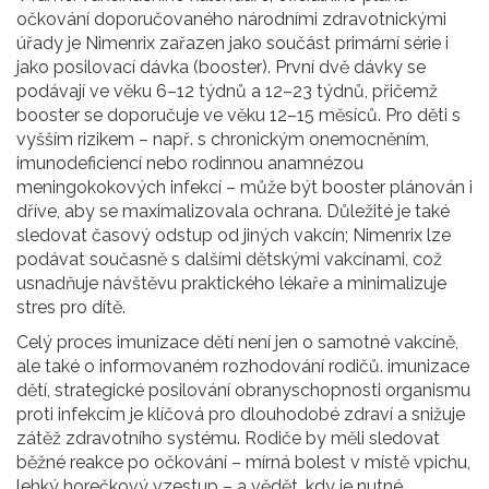
očkování doporučovaného národními zdravotnickými
úřady
je Nimenrix zařazen jako součást primární série i
jako posilovací dávka (booster). První dvě dávky se
podávají ve věku 6–12 týdnů a 12–23 týdnů, přičemž
booster se doporučuje ve věku 12–15 měsíců. Pro děti s
vyšším rizikem – např. s chronickým onemocněním,
imunodeficiencí nebo rodinnou anamnézou
meningokokových infekcí – může být booster plánován i
dříve, aby se maximalizovala ochrana. Důležité je také
sledovat časový odstup od jiných vakcín; Nimenrix lze
podávat současně s dalšími dětskými vakcínami, což
usnadňuje návštěvu praktického lékaře a minimalizuje
stres pro dítě.
Celý proces imunizace dětí není jen o samotné vakcíně,
ale také o informovaném rozhodování rodičů.
imunizace
dětí
,
strategické posilování obranyschopnosti organismu
proti infekcím
je klíčová pro dlouhodobé zdraví a snižuje
zátěž zdravotního systému. Rodiče by měli sledovat
běžné reakce po očkování – mírná bolest v místě vpichu,
lehký horečkový vzestup – a vědět, kdy je nutné