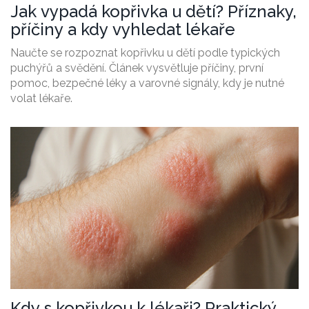
Jak vypadá kopřivka u dětí? Příznaky,
příčiny a kdy vyhledat lékaře
Naučte se rozpoznat kopřivku u dětí podle typických
puchýřů a svědění. Článek vysvětluje příčiny, první
pomoc, bezpečné léky a varovné signály, kdy je nutné
volat lékaře.
Kdy s kopřivkou k lékaři? Praktický