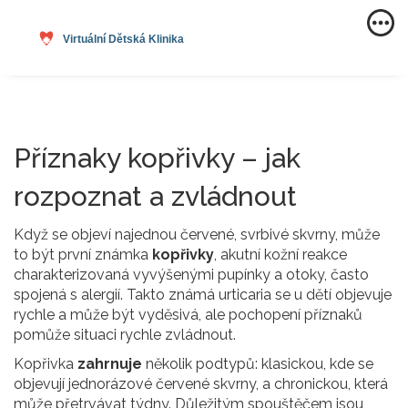
Příznaky kopřivky – jak
rozpoznat a zvládnout
Když se objeví najednou červené, svrbivé skvrny, může
to být první známka
kopřivky
,
akutní kožní reakce
charakterizovaná vyvýšenými pupínky a otoky
, často
spojená s alergií. Takto známá
urticaria
se u dětí objevuje
rychle a může být vyděsivá, ale pochopení příznaků
pomůže situaci rychle zvládnout.
Kopřivka
zahrnuje
několik podtypů: klasickou, kde se
objevují jednorázové červené skvrny, a chronickou, která
může přetrvávat týdny. Důležitým spouštěčem jsou