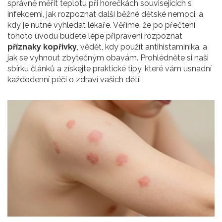
správně měřit teplotu při horečkách souvisejících s
infekcemi, jak rozpoznat další běžné dětské nemoci, a
kdy je nutné vyhledat lékaře. Věříme, že po přečtení
tohoto úvodu budete lépe připraveni rozpoznat
příznaky kopřivky
, vědět, kdy použít antihistaminika, a
jak se vyhnout zbytečným obavám. Prohlédněte si naši
sbírku článků a získejte praktické tipy, které vám usnadní
každodenní péči o zdraví vašich dětí.