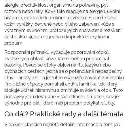
alergie
,
přecitlivělost organismu na potraviny, pyl,
roztoče nebo léky
. Když tělo reaguje na alergen, uvolní
histamin, což vede k otokům a svědění. Sledujte také
kožní vyrážky
,
červené nebo bílého zabarvení kůže s
výrazným svěděním
, protože jejich charakter a rozšíření
často ukazují, zda se jedná o kopřivku či jiný kožní
problém.
Rozpoznání příznaků vyžaduje pozorování
otoků
,
zvětšených oblastí kůže, které mohou připomínat
balónky
. Pokud se otoky objeví na rtu, jazyku nebo
dýchacích cestách, jedná se o potenciálně nebezpečný
stav – anafylaxi – a je nutné okamžitě zavolat záchranku.
Pro běžné případy pomáhají
antihistaminika
,
lék, který
blokuje účinek histaminu a zmírňuje svědění a otok
. Tyto
přípravky jsou dostupné v tabletkách i sirupech, což je
výhodné pro děti, které mají problém polykat pilulky.
Co dál? Praktické rady a další témata
V dalších článcích najdete detailní informace o tom, jak