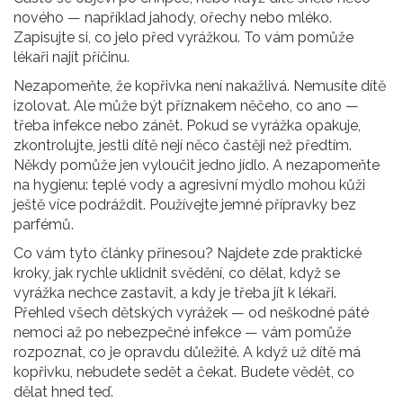
nového — například jahody, ořechy nebo mléko.
Zapisujte si, co jelo před vyrážkou. To vám pomůže
lékaři najít příčinu.
Nezapomeňte, že kopřivka není nakažlivá. Nemusíte dítě
izolovat. Ale může být příznakem něčeho, co ano —
třeba infekce nebo zánět. Pokud se vyrážka opakuje,
zkontrolujte, jestli dítě nejí něco častěji než předtím.
Někdy pomůže jen vyloučit jedno jídlo. A nezapomeňte
na hygienu: teplé vody a agresivní mýdlo mohou kůži
ještě více podráždit. Používejte jemné přípravky bez
parfémů.
Co vám tyto články přinesou? Najdete zde praktické
kroky, jak rychle uklidnit svědění, co dělat, když se
vyrážka nechce zastavit, a kdy je třeba jít k lékaři.
Přehled všech dětských vyrážek — od neškodné páté
nemoci až po nebezpečné infekce — vám pomůže
rozpoznat, co je opravdu důležité. A když už dítě má
kopřivku, nebudete sedět a čekat. Budete vědět, co
dělat hned teď.