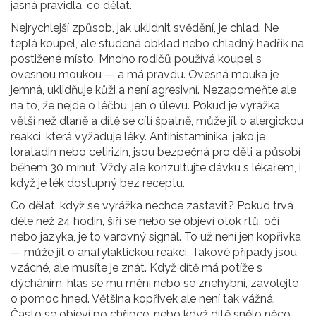
jasná pravidla, co dělat.
Nejrychlejší způsob, jak uklidnit svědění, je chlad. Ne
teplá koupel, ale studená obklad nebo chladný hadřík na
postižené místo. Mnoho rodičů používá koupel s
ovesnou moukou — a má pravdu. Ovesná mouka je
jemná, uklidňuje kůži a není agresivní. Nezapomeňte ale
na to, že nejde o léčbu, jen o úlevu. Pokud je vyrážka
větší než dlaně a dítě se cítí špatně, může jít o alergickou
reakci, která vyžaduje léky. Antihistaminika, jako je
loratadin nebo cetirizin, jsou bezpečná pro děti a působí
během 30 minut. Vždy ale konzultujte dávku s lékařem, i
když je lék dostupný bez receptu.
Co dělat, když se vyrážka nechce zastavit? Pokud trvá
déle než 24 hodin, šíří se nebo se objeví otok rtů, očí
nebo jazyka, je to varovný signál. To už není jen kopřivka
— může jít o anafylaktickou reakci. Takové případy jsou
vzácné, ale musíte je znát. Když dítě má potíže s
dýcháním, hlas se mu mění nebo se znehybní, zavolejte
o pomoc hned. Většina kopřivek ale není tak vážná.
Často se objeví po chřipce, nebo když dítě snělo něco