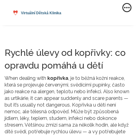
Rychlé úlevy od kopřivky: co
opravdu pomáhá u dětí
When dealing with
kopřivka
,
je to běžná kožní reakce,
která se projevuje červenými, svědícími pupínky, často
jako reakce na alergen, teplotu nebo infekci
. Also known
as
urtikárie
, it can appear suddenly and scare parents —
but it’s usually not dangerous.
Kopřivka u dětí není
nemoc, ale tělesná odpověď. Může být způsobená
jídlem, léky, teplem, studem, infekcí nebo dokonce
stresem. Většinou zmizí sama za několik hodin, ale když
dítě svědí, potřebuje rychlou úlevu — a vy potřebujete