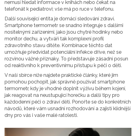
nemusí hledat informace v knihách nebo čekat na
telefonát k pediatrovi; vše má po ruce v telefonu.
Další související entita je
domácí sledování zdraví
.
Smartphone termometr se snadno integruje s dalšími
nositelnými zařízeními, jako jsou chytré hodinky nebo
monitor dechu, a vytváří tak komplexní profil
zdravotního stavu dítěte. Kombinace těchto dat
umožňuje předvídat potenciální infekce dříve, než se
rozvinou vážné příznaky. To představuje zásadní posun
od reaktivního k preventivnímu přístupu k péči o děti.
V naší sbírce níže najdete praktické články, které jim
pomohou pochopit, jak správně používat smartphone
termometr, kdy je vhodné doplnit výživu během kojení,
jak reagovat na neustupující horečku a další tipy pro
každodenní péči o zdraví dětí. Ponořte se do konkrétních
návodů, které vám usnadní rozhodování a zajistí klidnější
dny pro vás i vaše malé ratolesti.