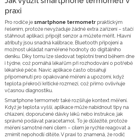
Jak využít smartphone termometr v
praxi
Pro rodiče je
smartphone termometr
praktickým
řešením, protože nevyžaduje žádné extra zařízení – stačí
stáhnout aplikaci, připojit senzor a můžete měřit. Hlavní
atributy jsou snadná kalibrace, Bluetooth připojení a
možnost ukládat naměřené hodnoty do digitálního
deníku. Díky tomu lze sledovat teplotní trend během dne
i týdne, což pomáhá lékařům při rozhodování o potřebě
lékařské péče. Navíc aplikace často obsahují
připomenutí pro opakované měření a upozorní, když
teplota překročí kritické rozmezí, což přímo ovlivňuje
včasnou diagnostiku.
Smartphone termometr také rozšiřuje kontext měření.
Když je teplota vyšší, aplikace může nabídnout tipy na
chlazení, doporučené dávky léků nebo instrukce, jak
správně podávat paracetamol. To je důležité, protože
měření samotné není cílem – cílem je rychle reagovat a
zmírnit nepohodlí dítěte. V praxi to znamená, že rodič