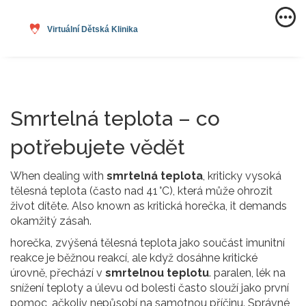
Smrtelná teplota – co
potřebujete vědět
When dealing with
smrtelná teplota
,
kriticky vysoká
tělesná teplota (často nad 41 °C), která může ohrozit
život dítěte
. Also known as
kritická horečka
, it demands
okamžitý zásah.
horečka
,
zvýšená tělesná teplota jako součást imunitní
reakce
je běžnou reakcí, ale když dosáhne kritické
úrovně, přechází v
smrtelnou teplotu
.
paralen
,
lék na
snížení teploty a úlevu od bolesti
často slouží jako první
pomoc, ačkoliv nepůsobí na samotnou příčinu. Správné