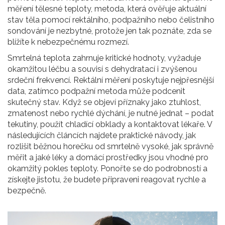
měření tělesné teploty
,
metoda, která ověřuje aktuální
stav těla pomocí rektálního, podpažního nebo čelistního
sondování
je nezbytné, protože jen tak poznáte, zda se
blížíte k nebezpečnému rozmezí.
Smrtelná teplota zahrnuje kritické hodnoty, vyžaduje
okamžitou léčbu a souvisí s dehydratací i zvýšenou
srdeční frekvencí. Rektální měření poskytuje nejpřesnější
data, zatímco podpažní metoda může podcenit
skutečný stav. Když se objeví příznaky jako ztuhlost,
zmatenost nebo rychlé dýchání, je nutné jednat – podat
tekutiny, použít chladící obklady a kontaktovat lékaře. V
následujících článcích najdete praktické návody, jak
rozlišit běžnou horečku od smrtelně vysoké, jak správně
měřit a jaké léky a domácí prostředky jsou vhodné pro
okamžitý pokles teploty. Ponořte se do podrobností a
získejte jistotu, že budete připraveni reagovat rychle a
bezpečně.