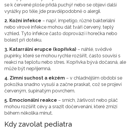
se k červené ploše přidá puchýř nebo se objeví další
vyrážky po těle, jde pravděpodobně o alergii.
2. Kožní infekce
– např. impetigo, různé bakteriální
nebo virové infekce mohou dát tváři červený, teplý
vzhled. Tyto infekce často doprovází i horečka nebo
bolest při doteku.
3. Katarrální erupce (kopřivka)
– náhlé, svědivé
pupínky, které se mohou rychle rozšířit, často souvisí s
reakcí na teplotu nebo stres. Kopřivka bývá dočasná, ale
může být nepříjemná.
4. Zimní suchost a ekzém
– v chladnějším období se
pokožka snadno vysuší a začne praskat, což se projeví
červeným, šupinatým povrchem.
5. Emocionální reakce
– smích, žárlivost nebo pláč
mohou rozšířit cévy a srazit dočervenání, které zmizí
během několika minut.
Kdy zavolat pediatra