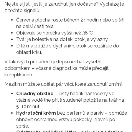
Nejste si jistí, jestli je zarudnutí jen dočasné? Vycházejte
z těchto signálů:
Červená plocha roste během 24 hodin nebo se šíří
na další části těla.
Objevuje se horečka vyšší než 38 °C.
Tvář je bolestivá na dotek, otok je výrazný.
Dítě má potíže s dýcháním, otok se rozšiřuje do
oblasti krku.
V takových případech je lepší nechat vyšetřit
odborníkem – včasná diagnostika může předejít
komplikacím.
Mezitím můžete udělat pár věcí, které zarudnutí zmírní:
Chladný obklad
– čistý hadřík namočený ve
vlažné vodě (ne příliš studené) položíte na tvář na
5–10 minut.
Hydratační krém
bez parfémů a barviv – pomůže
obnovit ochrannou vrstvu pokožky, hlavně po
sprše.