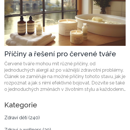
Příčiny a řešení pro červené tváře
Červené tváře mohou mít různé příčiny, od
jednoduchých alergií až po vážnější zdravotní problémy.
Článek se zaměřuje na možné příčiny tohoto stavu, jak je
rozpoznat a jak s nimi efektivně bojovat. Dozvíte se také
o jednoduchých změnách v životním stylu a každodenní
péči, které mohou pomoci zmírnit zarudnutí. Praktické
rady a tipy vám pomohou při péči o pleť.
Kategorie
Zdraví dětí
(240)
Zdraví a wellness
(30)