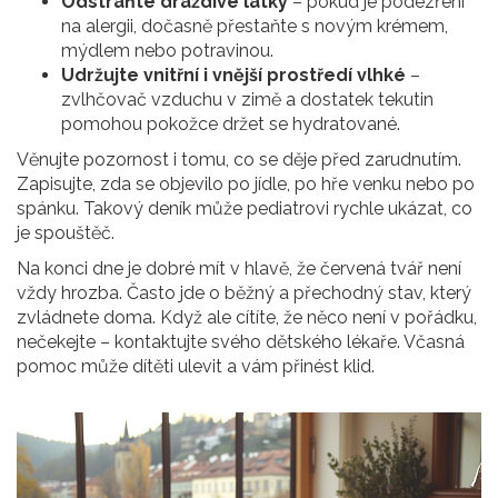
Odstraňte dráždivé látky
– pokud je podezření
na alergii, dočasně přestaňte s novým krémem,
mýdlem nebo potravinou.
Udržujte vnitřní i vnější prostředí vlhké
–
zvlhčovač vzduchu v zimě a dostatek tekutin
pomohou pokožce držet se hydratované.
Věnujte pozornost i tomu, co se děje před zarudnutím.
Zapisujte, zda se objevilo po jídle, po hře venku nebo po
spánku. Takový deník může pediatrovi rychle ukázat, co
je spouštěč.
Na konci dne je dobré mít v hlavě, že červená tvář není
vždy hrozba. Často jde o běžný a přechodný stav, který
zvládnete doma. Když ale cítíte, že něco není v pořádku,
nečekejte – kontaktujte svého dětského lékaře. Včasná
pomoc může dítěti ulevit a vám přinést klid.