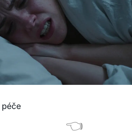
a péče
👈