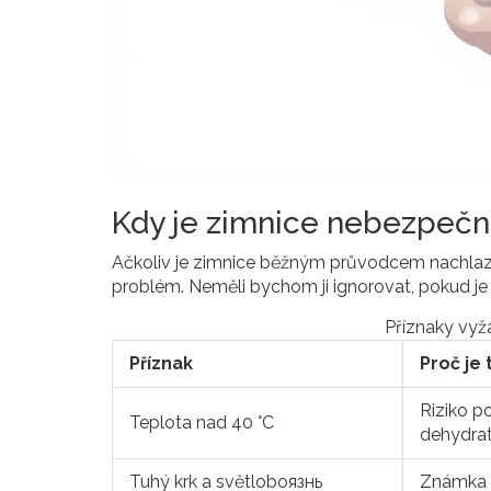
Kdy je zimnice nebezpečn
Ačkoliv je zimnice běžným průvodcem nachlazení 
problém. Neměli bychom ji ignorovat, pokud je
Příznaky vyža
Příznak
Proč je 
Riziko p
Teplota nad 40 °C
dehydra
Tuhý krk a světlobоязнь
Známka 