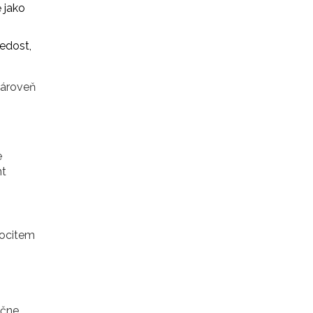
 jako
ledost,
zároveň
e
nt
pocitem
ačne