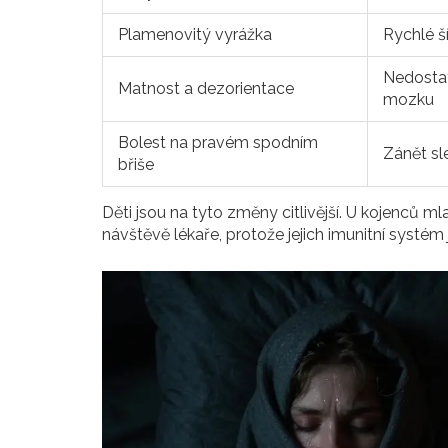
Plamenovitý vyrážka
Rychlé ší
Nedostat
Matnost a dezorientace
mozku
Bolest na pravém spodním
Zánět sl
břiše
Děti jsou na tyto změny citlivější. U kojenců m
návštěvě lékaře, protože jejich imunitní systém 