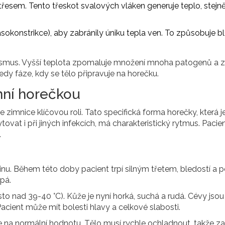
řesem. Tento třeskot svalových vláken generuje teplo, stejně
asokonstrikce), aby zabránily úniku tepla ven. To způsobuje b
ismus. Vyšší teplota zpomaluje množení mnoha patogenů a 
edy fáze, kdy se tělo připravuje na horečku.
enní horečkou
je zimnice klíčovou roli. Tato specifická forma horečky, která j
tovat i při jiných infekcích, má charakteristický rytmus. Pacie
.
nu. Během této doby pacient trpí silným třetem, bledostí a 
pá.
o nad 39-40 °C). Kůže je nyní horká, suchá a rudá. Cévy jsou
cient může mít bolesti hlavy a celkové slabosti.
 na normální hodnotu. Tělo musí rychle ochladnout, takže z