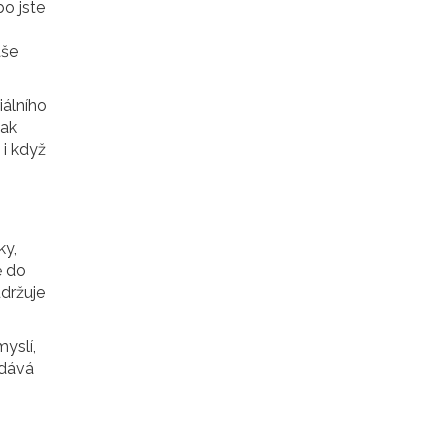
o jste
aše
iálního
tak
 i když
ky,
ě do
držuje
yslí,
ydává