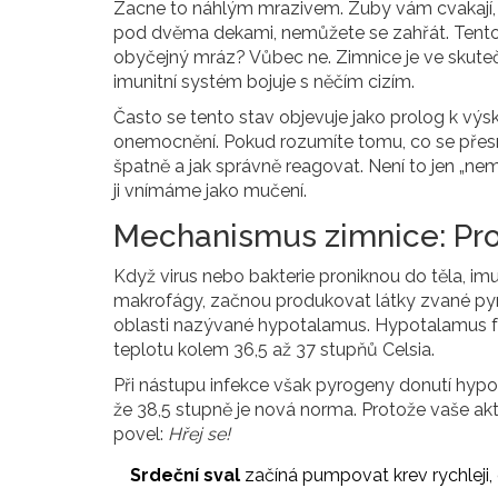
Zacne to náhlým mrazivem. Zuby vám cvakají, 
pod dvěma dekami, nemůžete se zahřát. Tento ne
obyčejný mráz? Vůbec ne. Zimnice je ve skutečn
imunitní systém bojuje s něčím cizím.
Často se tento stav objevuje jako prolog k výs
onemocnění. Pokud rozumíte tomu, co se přesně d
špatně a jak správně reagovat. Není to jen „nem
ji vnímáme jako mučení.
Mechanismus zimnice: Pr
Když virus nebo bakterie proniknou do těla, im
makrofágy, začnou produkovat látky zvané pyr
oblasti nazývané hypotalamus. Hypotalamus fu
teplotu kolem 36,5 až 37 stupňů Celsia.
Při nástupu infekce však pyrogeny donutí hypot
že 38,5 stupně je nová norma. Protože vaše akt
povel:
Hřej se!
Srdeční sval
začíná pumpovat krev rychleji, 