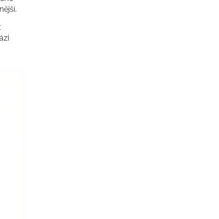
ější.
t
ázi