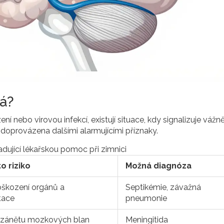
á?
nebo virovou infekcí, existují situace, kdy signalizuje vážně
 doprovázena dalšími alarmujícími příznaky.
dující lékařskou pomoc při zimnici
to riziko
Možná diagnóza
oškození orgánů a
Septikémie, závažná
tace
pneumonie
zánětu mozkových blan
Meningitida