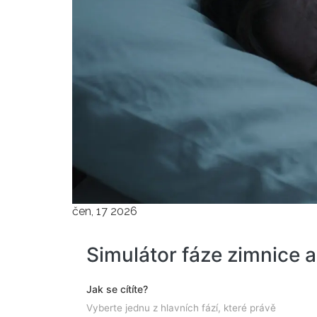
čen, 17 2026
Simulátor fáze zimnice 
Jak se cítíte?
Vyberte jednu z hlavních fází, které právě