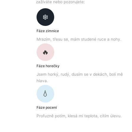
zažíváte nebo pozorujete:
❄️
Fáze zimnice
Mrazím, třesu se, mám studené ruce a nohy.
🔥
Fáze horečky
Jsem horký, rudý, dusím se v dekách, bolí mě
hlava.
💧
Fáze pocení
Profuzně potím, klesá mi teplota, cítím úlevu.