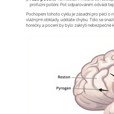
profuzní potění. Pot odpařováním odvádí teplo
Pochopení tohoto cyklu je zásadní pro péči 
vlažnými obklady, uděláte chybu. Tělo se snaž
horečky a pocení by bylo zakrytí nebezpečné kvů