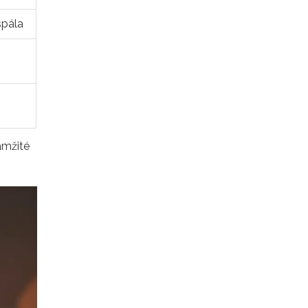
spála
amžité