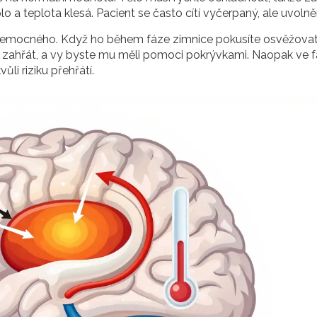
 a teplota klesá. Pacient se často cítí vyčerpaný, ale uvolněn
o nemocného. Když ho během fáze zimnice pokusíte osvěžova
í zahřát, a vy byste mu měli pomoci pokrývkami. Naopak ve f
li riziku přehřátí.