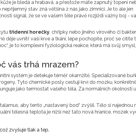
kůže je bledá a hrabavá, a přestože máte zapnutý topení neb
příjemný stav zná většina z nás jako zimnici. Je to ale jen
osti signál, že se ve vašem těle právě rozjíždí vážný boj - v
kytu
třídenní horečky
, chřipky nebo jiného virového či bakter
ěje uvnitř vaší krve a tkání, lépe pochopíte, proč se cítíte 
oc“, je to komplexní fyziologická reakce, která má svůj smysl,
oč vás trhá mrazem?
unitní systém je detekuje téměř okamžitě. Specializované buň
ogeny. Tyto chemické posly cestují krví do mozku, konkrétn
nguje jako termostat vašeho těla. Za normálních okolností u
alamus, aby tento „nastavený bod“ zvýšil. Tělo si najednou m
uální tělesná teplota je nižší než tato nová hranice, mozek v
což zvyšuje tlak a tep.