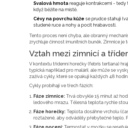
Svalová hmota
reaguje kontrakcemi - tedy t
když běžíte na místě.
Cévy na povrchu kůže
se prudce stahují (v
studené ruce a nohy a pocit hrabavosti.
Tento proces není chyba, ale obranný mechan
zrychluje činnost imunitních buněk. Zimnice je t
Vztah mezi zimnicí a tříd
V kontextu
třídenní horečky
(
febris tertiana
) hra
typická například pro malárii, ale může se vysky
zažívá cykly, které se opakují každých 48 hodin
Cykly probíhají ve třech fázích:
Fáze zimnice:
Trvá obvykle 15 minut až hodi
ledového mrazu. Tělesná teplota rychle stou
Fáze horečky:
Teplota dosáhne vrcholu (čast
roztažené, aby odváděly přebytečné teplo. Pa
Fáze pocení:
Termostat v mozku se resetuje