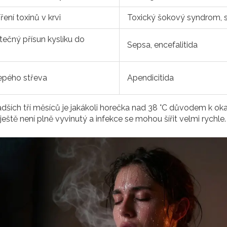
ření toxinů v krvi
Toxický šokový syndrom, 
ečný přísun kyslíku do
Sepsa, encefalitida
epého střeva
Apendicitida
ladších tří měsíců je jakákoli horečka nad 38 °C důvodem k ok
ještě není plně vyvinutý a infekce se mohou šířit velmi rychle.