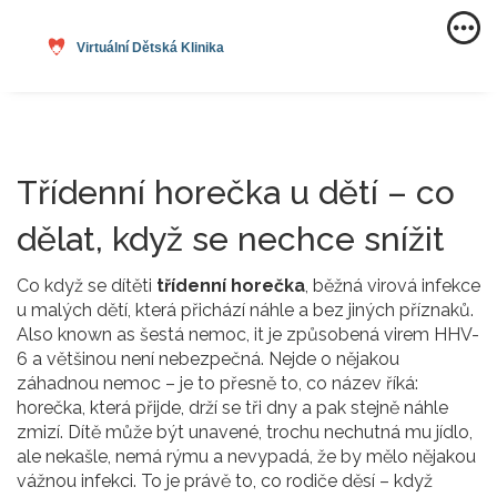
Třídenní horečka u dětí – co
dělat, když se nechce snížit
Co když se dítěti
třídenní horečka
,
běžná virová infekce
u malých dětí, která přichází náhle a bez jiných příznaků
.
Also known as
šestá nemoc
, it
je způsobená virem HHV-
6 a většinou není nebezpečná
.
Nejde o nějakou
záhadnou nemoc – je to přesně to, co název říká:
horečka, která přijde, drží se tři dny a pak stejně náhle
zmizí. Dítě může být unavené, trochu nechutná mu jídlo,
ale nekašle, nemá rýmu a nevypadá, že by mělo nějakou
vážnou infekci. To je právě to, co rodiče děsí – když