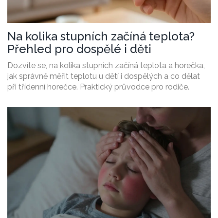
Na kolika stupních začíná teplota?
Přehled pro dospělé i děti
Dozvíte se, na kolika stupních začíná teplota a horečka,
jak správně měřit teplotu u dětí i dospělých a co dělat
při třídenní horečce. Praktický průvodce pro rodiče.