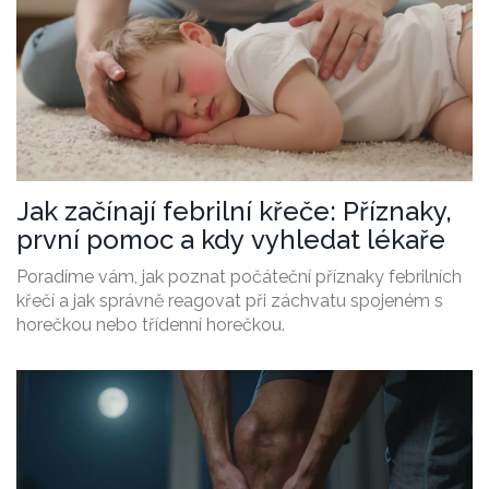
Jak začínají febrilní křeče: Příznaky,
první pomoc a kdy vyhledat lékaře
Poradíme vám, jak poznat počáteční příznaky febrilních
křečí a jak správně reagovat při záchvatu spojeném s
horečkou nebo třídenní horečkou.