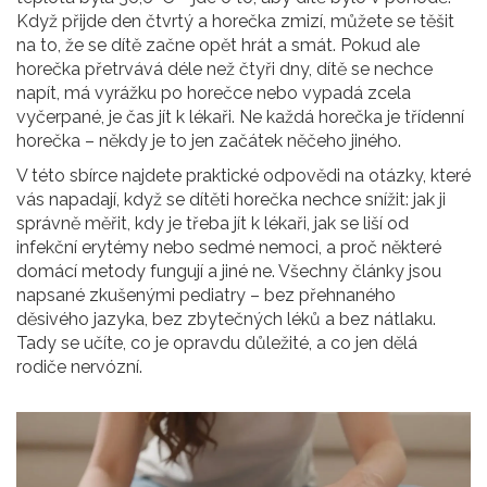
Když přijde den čtvrtý a horečka zmizí, můžete se těšit
na to, že se dítě začne opět hrát a smát. Pokud ale
horečka přetrvává déle než čtyři dny, dítě se nechce
napít, má vyrážku po horečce nebo vypadá zcela
vyčerpané, je čas jít k lékaři. Ne každá horečka je třídenní
horečka – někdy je to jen začátek něčeho jiného.
V této sbírce najdete praktické odpovědi na otázky, které
vás napadají, když se dítěti horečka nechce snížit: jak ji
správně měřit, kdy je třeba jít k lékaři, jak se liší od
infekční erytémy nebo sedmé nemoci, a proč některé
domácí metody fungují a jiné ne. Všechny články jsou
napsané zkušenými pediatry – bez přehnaného
děsivého jazyka, bez zbytečných léků a bez nátlaku.
Tady se učíte, co je opravdu důležité, a co jen dělá
rodiče nervózní.