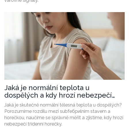
varovné signály.
Jaká je normální teplota u
dospělých a kdy hrozí nebezpečí
třídenní horečky?
Jaká je skutečně normální tělesná teplota u dospělých?
Porozumíme rozdílu mezi subfeбриlním stavem a
horečkou, naučíme se správně měřit a zjistíme, kdy hrozí
nebezpečí třídenní horečky.