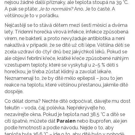
nejsou žádné další příznaky, ale teplota stoupá na 39 °C.
A pak se ptáte:
Je to normální?
Ano. Je to časté. A
většinou je to v pořádku.
Nejčastěji se to stává dětem mezi šesti měsíci a dvěma
lety. Třídenní horečka
virová infekce
,
infekce způsobená
virem, ne bakterií, a proto nevyžaduje antibiotika
a není
nakažlivá v případě, že se dítě už cítí lépe. Většina dětí se
zcela uzdraví do čtyř dnů bez jakýchkoli léků. Pokud se
ale objeví
febrilní křeče
,
krátké křeče způsobené náhlým
vzestupem teploty, které se vyskytují u 2–5 % dětí s
horečkou
, je třeba zůstat klidný a zavolat lékaře.
Neznamenají to, že by dítě mělo epilepsii – jsou to jen
reakce na teplotu, které většinou přestanou, jakmile dítě
dospěje.
Co dělat doma? Nechte dítě odpočívat, dávejte mu dost
tekutin – voda, čaj, polévka. Nepřekrývejte ho,
nezavírejte okna. Pokud je teplota nad 38,5 °C a dítě se
cítí špatně, můžete dát
Paralen
nebo ibuprofen, ale jen
podle hmotnosti a podle návodu. Nejde o to, aby
teplota byla 36,6 °C – jde o to, aby dítě bylo v pohodě.