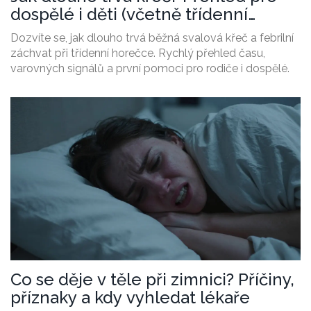
dospělé i děti (včetně třídenní
horečky)
Dozvíte se, jak dlouho trvá běžná svalová křeč a febrilní
záchvat při třídenní horečce. Rychlý přehled času,
varovných signálů a první pomoci pro rodiče i dospělé.
Co se děje v těle při zimnici? Příčiny,
příznaky a kdy vyhledat lékaře