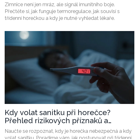
Zimnice není jen mráz, ale signál imunitního boje.
Přečtěte si, jak funguje termoregulace, jak souvisí s
třídenní horečkou a kdy je nutné vyhledat lékaře.
Kdy volat sanitku při horečce?
Přehled rizikových příznaků a
třídenní horečka
Naučte se rozpoznat, kdy je horečka nebezpečná a kdy
volat sanitku. Poradíme vám, jak postupovat při třídenní