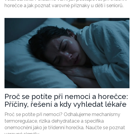
horečce a jak poznat varovné příznaky u dětí i seniorů.
Proč se potíte při nemoci a horečce:
Příčiny, řešení a kdy vyhledat lékaře
Proč se potíte při nemoci? Odhalujeme mechanismy
termoregulace, rizika dehydratace a specifika
onemocnění jako je třídenní horečka. Naučte se poznat