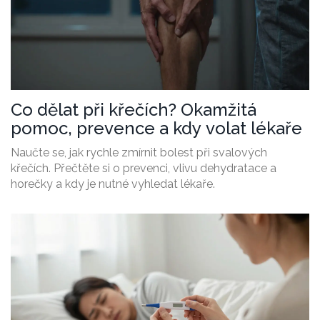
Co dělat při křečích? Okamžitá
pomoc, prevence a kdy volat lékaře
Naučte se, jak rychle zmírnit bolest při svalových
křečích. Přečtěte si o prevenci, vlivu dehydratace a
horečky a kdy je nutné vyhledat lékaře.