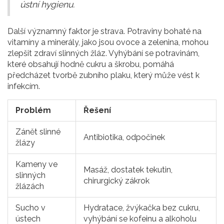
ústní hygienu.
Další významný faktor je strava. Potraviny bohaté na
vitamíny a minerály, jako jsou ovoce a zelenina, mohou
zlepšit zdraví slinných žláz. Vyhýbání se potravinám,
které obsahují hodně cukru a škrobu, pomáhá
předcházet tvorbě zubního plaku, který může vést k
infekcím.
Problém
Řešení
Zánět slinné
Antibiotika, odpočinek
žlázy
Kameny ve
Masáž, dostatek tekutin,
slinných
chirurgický zákrok
žlázách
Sucho v
Hydratace, žvýkačka bez cukru,
ústech
vyhýbání se kofeinu a alkoholu