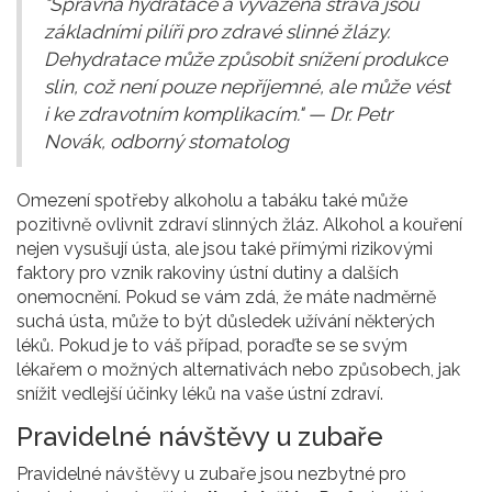
"Správná hydratace a vyvážená strava jsou
základními pilíři pro zdravé slinné žlázy.
Dehydratace může způsobit snížení produkce
slin, což není pouze nepříjemné, ale může vést
i ke zdravotním komplikacím." — Dr. Petr
Novák, odborný stomatolog
Omezení spotřeby alkoholu a tabáku také může
pozitivně ovlivnit zdraví slinných žláz. Alkohol a kouření
nejen vysušují ústa, ale jsou také přímými rizikovými
faktory pro vznik rakoviny ústní dutiny a dalších
onemocnění. Pokud se vám zdá, že máte nadměrně
suchá ústa, může to být důsledek užívání některých
léků. Pokud je to váš případ, poraďte se se svým
lékařem o možných alternativách nebo způsobech, jak
snížit vedlejší účinky léků na vaše ústní zdraví.
Pravidelné návštěvy u zubaře
Pravidelné návštěvy u zubaře jsou nezbytné pro