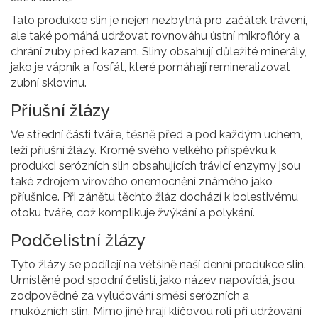
Tato produkce slin je nejen nezbytná pro začátek trávení,
ale také pomáhá udržovat rovnováhu ústní mikroflóry a
chrání zuby před kazem. Sliny obsahují důležité minerály,
jako je vápník a fosfát, které pomáhají remineralizovat
zubní sklovinu.
Příušní žlázy
Ve střední části tváře, těsně před a pod každým uchem,
leží příušní žlázy. Kromě svého velkého příspěvku k
produkci serózních slin obsahujících trávicí enzymy jsou
také zdrojem virového onemocnění známého jako
příušnice. Při zánětu těchto žláz dochází k bolestivému
otoku tváře, což komplikuje žvýkání a polykání.
Podčelistní žlázy
Tyto žlázy se podílejí na většině naší denní produkce slin.
Umístěné pod spodní čelistí, jako název napovídá, jsou
zodpovědné za vylučování směsi serózních a
mukózních slin. Mimo jiné hrají klíčovou roli při udržování