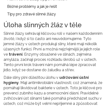
Běžné problémy a jak je řešit
Tipy pro zdravé slinné žlázy
Úloha slinných žláz v těle
Slinné žlázy sehrávají klíčovou roli v našem každodenním
životě, i když si to často ani neuvědomujeme. Tyto
jemné žlázy v ústech produkují sliny, které mají několik
úžasných funkcí. První a možná nejzřejmější je jejich role
ve
trávení
. Enzymy obsažené ve slinách, zejména
amyláza, začínají proces rozkladu škrobů už v ústech.
Tento první krok trávení nám pomáhá lépe zpracovat
jídlo, když se dostane do žaludku a střev.
Dále sliny plní důležitou úlohu v
udržování ústní
hygieny
. Mají antimikrobiální vlastnosti, což znamená, že
pomáhají likvidovat bakterie v ústech. Toto je klíčové pro
prevenci zubního kazu a onemocnění dásní. Pravidelné
zvlhčování úst slinami také pomáhá předcházet suchu v
ústech, což může být velmi nepříjemné a způsobovat