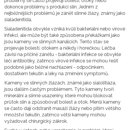
problémy se často projevují bolestí, otoky, nebo
dokonce problémy s produkcí slin. Jedním z
nejběžnějších problémů je zánět slinné žlázy, známý jako
sialadenitida.
Sialadenitida obvykle vzniká kvůli bakteriální nebo virové
infekci, ale může být také způsobena překážkami jako
jsou kameny ve slinných kanálcích. Tento stav se
projevuje bolestí, otokem a někdy i horečkou. Léčba
závisí na příčině zánětu - bakteriální infekce se obvykle
léčí antibiotiky, zatímco virové infekce se mohou řešit
podobně jako běžné nachlazení - odpočinkem,
dostatkem tekutin a léky na zmírnění symptomů.
Kameny ve slinných žlázách, známé jako sialolitiáza,
jsou dalším častým problémem. Tyto kameny tvoří
minerální a slinné usazeniny, které mohou blokovat
průtok slin a způsobovat bolest a otok. Menší kameny
se často dají odstranit masáží žlázy nebo pitím většího
množství tekutin, zatímco větší kameny mohou
vyžadovat chirurgický zákrok.