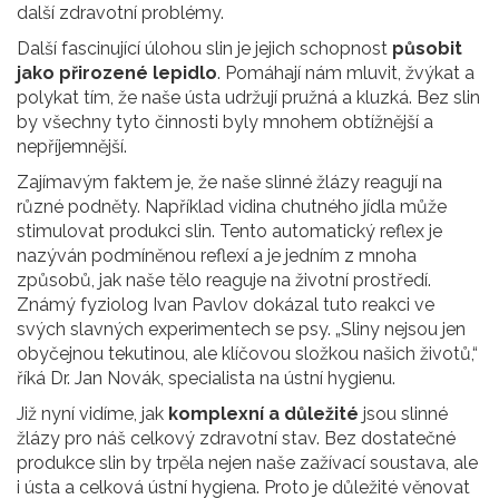
další zdravotní problémy.
Další fascinující úlohou slin je jejich schopnost
působit
jako přirozené lepidlo
. Pomáhají nám mluvit, žvýkat a
polykat tím, že naše ústa udržují pružná a kluzká. Bez slin
by všechny tyto činnosti byly mnohem obtížnější a
nepříjemnější.
Zajímavým faktem je, že naše slinné žlázy reagují na
různé podněty. Například vidina chutného jídla může
stimulovat produkci slin. Tento automatický reflex je
nazýván podmíněnou reflexí a je jedním z mnoha
způsobů, jak naše tělo reaguje na životní prostředí.
Známý fyziolog Ivan Pavlov dokázal tuto reakci ve
svých slavných experimentech se psy. „Sliny nejsou jen
obyčejnou tekutinou, ale klíčovou složkou našich životů,“
říká Dr. Jan Novák, specialista na ústní hygienu.
Již nyní vidíme, jak
komplexní a důležité
jsou slinné
žlázy pro náš celkový zdravotní stav. Bez dostatečné
produkce slin by trpěla nejen naše zažívací soustava, ale
i ústa a celková ústní hygiena. Proto je důležité věnovat