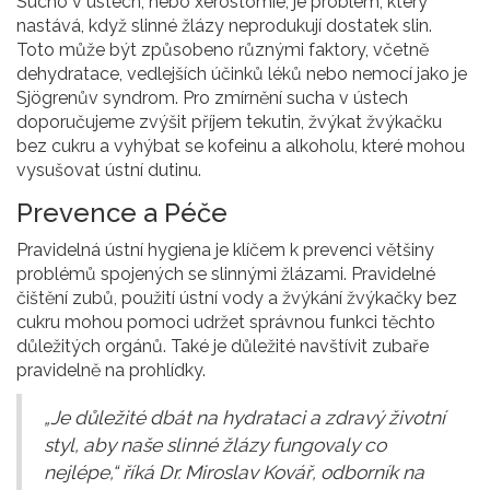
Sucho v ústech, nebo xerostomie, je problém, který
nastává, když slinné žlázy neprodukují dostatek slin.
Toto může být způsobeno různými faktory, včetně
dehydratace, vedlejších účinků léků nebo nemocí jako je
Sjögrenův syndrom. Pro zmírnění sucha v ústech
doporučujeme zvýšit příjem tekutin, žvýkat žvýkačku
bez cukru a vyhýbat se kofeinu a alkoholu, které mohou
vysušovat ústní dutinu.
Prevence a Péče
Pravidelná ústní hygiena je klíčem k prevenci většiny
problémů spojených se slinnými žlázami. Pravidelné
čištění zubů, použití ústní vody a žvýkání žvýkačky bez
cukru mohou pomoci udržet správnou funkci těchto
důležitých orgánů. Také je důležité navštívit zubaře
pravidelně na prohlídky.
„Je důležité dbát na hydrataci a zdravý životní
styl, aby naše slinné žlázy fungovaly co
nejlépe,“ říká Dr. Miroslav Kovář, odborník na