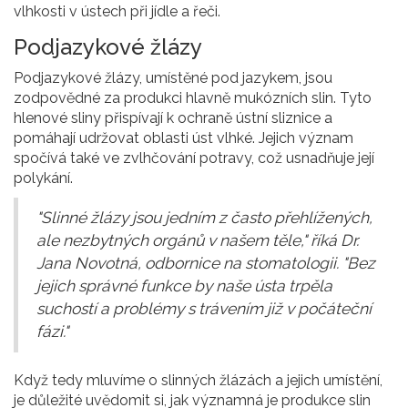
vlhkosti v ústech při jídle a řeči.
Podjazykové žlázy
Podjazykové žlázy, umístěné pod jazykem, jsou
zodpovědné za produkci hlavně mukózních slin. Tyto
hlenové sliny přispívají k ochraně ústní sliznice a
pomáhají udržovat oblasti úst vlhké. Jejich význam
spočívá také ve zvlhčování potravy, což usnadňuje její
polykání.
"Slinné žlázy jsou jedním z často přehlížených,
ale nezbytných orgánů v našem těle," říká Dr.
Jana Novotná, odbornice na stomatologii. "Bez
jejich správné funkce by naše ústa trpěla
suchostí a problémy s trávením již v počáteční
fázi."
Když tedy mluvíme o slinných žlázách a jejich umístění,
je důležité uvědomit si, jak významná je produkce slin