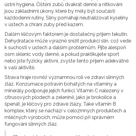
ústní hygiena. Čištění zubů dvakrát denně a nitkování
jsou základními úkony, které by měly být součástí
každodenní rutiny. Sliny pomáhají neutralizovat kyseliny
v ústech a chrání zuby před kazem.
Dalším klíčovým faktorem je dostatečný příjem tekutin.
Dehydratace může výrazně snížit produkci slin, což vede
k suchosti v ústech a dalším problémům. Pijte alespoň
osm sklenic vody denně, a pokud praktikujete sport
nebo jste fyzicky aktivní, zvyšte tento příjem adekvátně
k vaší aktivitě.
Strava hraje rovněž významnou roli ve zdraví slinných
žláz. Konzumace potravin bohatých na vitamíny a
minerály podporuje jejich funkci. Vitamín C nalezený v
citrusových plodech a zelenině, jako je brokolice a
špenát, je klíčový pro zdravé žlázy. Také vitamín B
komplex, který se nachází v celozrnných produktech a
mléčných výrobcích, může pomoci při správném
fungování slinných žláz.