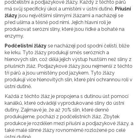
podčelistní a podjazykové žlázy. Každý z těchto párů
má svůj specifický úkol a umístění v ústní dutině.
Příušní
žlázy
jsou největšími slinnými žlázami a nacházejí se
před ušima a těsně pod nimi. Jejich hlavní rolí je
produkovat serózní sliny, které jsou řídké a bohaté na
enzymy.
Podčelistní žlázy
se nacházejí pod spodní čelistí, blíže
ke krku. Tyto žlázy produkují směs serózních a
hlenových slin, což dělá jejich výstup hustším než sliny z
příušních žláz. Podjazykové žlázy jsou nejmenší z těchto
tří párů a jsou umístěny pod jazykem. Tyto žlázy
produkují více hlenovitých slin, které plní ochrannou roli v
ústní dutině.
Každá z těchto žláz je propojena s dutinou úst pomocí
kanálků, které odvádějí vyprodukované sliny do ústní
dutiny. Zajímavé je, že až 70% slin, které denně
produkujeme, pochází z podčelistních žláz. Zbytek
produkce je rozdělen mezi příušní a podjazykové žlázy, a
také malé slinné žlázy rovnoměrně rozložené po celé
ústní dutině.