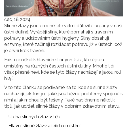
čec, 18 2024
Slinné žlázy jsou drobné, ale velmi důležité orgány v naší
ústní dutině. Vyrábějí sliny, které pomáhají s trávením
potravy a udržováním ústní hygieny. Sliny obsahují
enzymy, které začínají rozkládat potravu již v ústech, což
je první krok trávení.
Existuje několik hlavních slinných žláz, které jsou
umístěny na různých částech ústní dutiny. Mnoho lidí
však přesně neví, kde se tyto žlázy nacházejí a jakou roli
hrají.
V tomto článku se podíváme na to, kde se slinné žlázy
nacházejí, jak fungují, jaké jsou běžné problémy spojené s
nimi a jak mohou být řešeny. Také nabídneme několik
tipů, jak udržet slinné žlázy v dobrém zdravotním stavu.
Úloha slinných žláz v těle
Hlavní slinné žlázy a jejich umístění