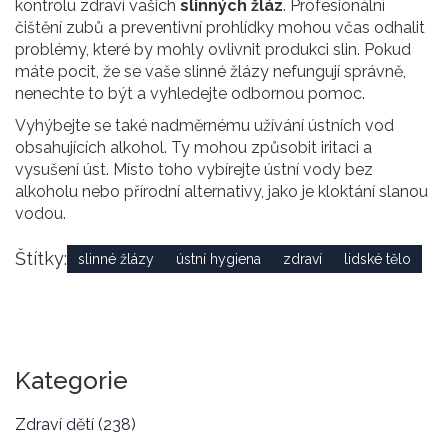
kontrolu zdraví vašich
slinných žláz
. Profesionální
čištění zubů a preventivní prohlídky mohou včas odhalit
problémy, které by mohly ovlivnit produkci slin. Pokud
máte pocit, že se vaše slinné žlázy nefungují správně,
nenechte to být a vyhledejte odbornou pomoc.
Vyhýbejte se také nadměrnému užívání ústních vod
obsahujících alkohol. Ty mohou způsobit iritaci a
vysušení úst. Místo toho vybírejte ústní vody bez
alkoholu nebo přírodní alternativy, jako je kloktání slanou
vodou.
Štítky:
slinné žlázy
ústní hygiena
zdraví
lidské tělo
Kategorie
Zdraví dětí
(238)