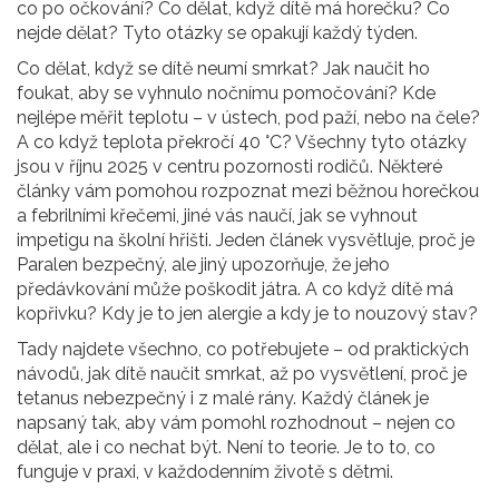
co po očkování? Co dělat, když dítě má horečku? Co
nejde dělat? Tyto otázky se opakují každý týden.
Co dělat, když se dítě neumí smrkat? Jak naučit ho
foukat, aby se vyhnulo nočnímu pomočování? Kde
nejlépe měřit teplotu – v ústech, pod paží, nebo na čele?
A co když teplota překročí 40 °C? Všechny tyto otázky
jsou v říjnu 2025 v centru pozornosti rodičů. Některé
články vám pomohou rozpoznat mezi běžnou horečkou
a febrilními křečemi, jiné vás naučí, jak se vyhnout
impetigu na školní hřišti. Jeden článek vysvětluje, proč je
Paralen bezpečný, ale jiný upozorňuje, že jeho
předávkování může poškodit játra. A co když dítě má
kopřivku? Kdy je to jen alergie a kdy je to nouzový stav?
Tady najdete všechno, co potřebujete – od praktických
návodů, jak dítě naučit smrkat, až po vysvětlení, proč je
tetanus nebezpečný i z malé rány. Každý článek je
napsaný tak, aby vám pomohl rozhodnout – nejen co
dělat, ale i co nechat být. Není to teorie. Je to to, co
funguje v praxi, v každodenním životě s dětmi.