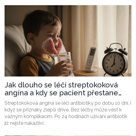
Jak dlouho se léčí streptokoková
angína a kdy se pacient přestane
šířit?
Streptokoková angína se léčí antibiotiky po dobu 10 dní, i
když se příznaky zlepší dříve. Bez léčby může vést k
vážným komplikacím. Po 24 hodinách užívání antibiotik
již nejste nakažliví.