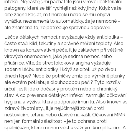
infekcí. Nejčastějšími pachatelé jsou virové i bakteriální
patogeny, které se šíří rychleji než kdy jindy. Když vaše
dítě začne kašlat, mít horečku nebo se mu objeví
vyrážka, neznamená to automaticky, že je nemocné –
ale znamená to, že potřebuje správnou odpověď.
Léčba dětských nemocí
,
nevyžaduje vždy antibiotika –
často stačí klid, tekutiny a správné měření teploty
. Also
known as
konzervativní péče
, it
je základem při většině
virových onemocnění, jako je sedmá nemoc nebo
příušnice
.
Víte, že streptokoková angína vyžaduje
10denní léčbu antibiotiky, i když se dítěti už po dvou
dnech lépe? Nebo že potničky zmizí po výměně plenky,
ale ekzém potřebuje dlouhodobou péči? Tyto rozdíly
určují, jestli jde o dočasný problém nebo o chronický
stav. A co
prevence dětských infekcí
,
zahrnující očkování,
hygienu a výživu, která podporuje imunitu
. Also known as
zdravý životní styl
, it
je nejúčinnější zbraň proti
neštovicím, tetanu nebo dávivému kašli
.
Očkování MMR
není jen formální záležitost – je to ochrana proti
spalničkám, které mohou vést k vážným komplikacím. A