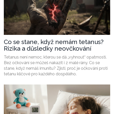
Co se stane, když nemám tetanus?
Rizika a důsledky neovčkování
Tetanus není nemoc, kterou se dá „vyhnout“ opatrností.
Bez očkování se můžeš nakazit i z malé rány. Co se
stane, když nemáš imunitu? Zjisti, proč je očkování proti
tetanu klíčové pro každého dospělého.