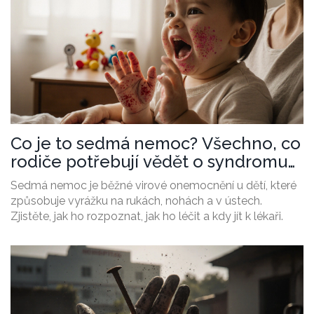
Co je to sedmá nemoc? Všechno, co
rodiče potřebují vědět o syndromu
ruka-noha-ústa
Sedmá nemoc je běžné virové onemocnění u dětí, které
způsobuje vyrážku na rukách, nohách a v ústech.
Zjistěte, jak ho rozpoznat, jak ho léčit a kdy jít k lékaři.