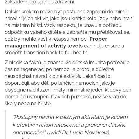
základem pro úplné uzdravení.
Dalším krokem může být postupné zapojení do mírně
náročnějších aktivit, jako jsou krátké kolo jízdy nebo hraní
na místním hřišti. Vždy respektujte únavu a potřebu
odpočinku vašeho dítěte a zabraňte mu přetěžovat se,
což by mohlo vést k relapsu nemoci.
Proper
management of activity levels
can help ensure a
smooth transition back to full health.
Z hlediska faktů je známo, že dětská imunita potřebuje
čas na regeneraci po nemoci, a proto je důležité
neuspěchat návrat k plné aktivitě. Lékaři často
doporučují, aby děti po lehčích nemocích, jako je
obyčejné nachlazení, měly minimálně jeden klidový den
doma po ustoupení hlavních příznaků, než se vrátí do
školy nebo na hřiště.
"Postupný návrat k běžným aktivitám je klíčem
k efektivní rekonvalescenci a prevenci dalšího
onemocnění," uvádí Dr. Lucie Nováková,