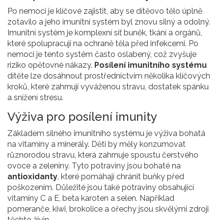
Po nemoci je klíčové zajistit, aby se dítěovo tělo úplně
zotavilo a jeho imunitní systém byl znovu silný a odolný.
Imunitní systém je komplexní síť buněk, tkání a orgánů,
které spolupracují na ochraně těla před infekcemi. Po
nemoci je tento systém často oslabený, což zvyšuje
riziko opětovné nákazy.
Posílení imunitního systému
dítěte lze dosáhnout prostřednictvím několika klíčových
kroků, které zahrnují vyváženou stravu, dostatek spánku
a snížení stresu.
Výživa pro posílení imunity
Základem silného imunitního systému je výživa bohatá
na vitamíny a minerály. Děti by měly konzumovat
různorodou stravu, která zahrnuje spoustu čerstvého
ovoce a zeleniny. Tyto potraviny jsou bohaté na
antioxidanty
, které pomáhají chránit buňky před
poškozením. Důležité jsou také potraviny obsahující
vitamíny C a E, beta karoten a selen. Například
pomeranče, kiwi, brokolice a ořechy jsou skvělými zdroji
těchto živin.