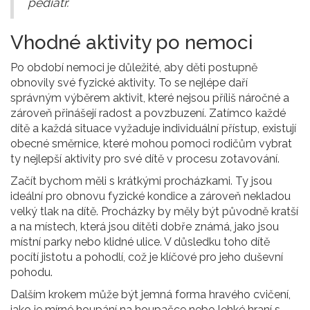
pediatr.
Vhodné aktivity po nemoci
Po období nemoci je důležité, aby děti postupně
obnovily své fyzické aktivity. To se nejlépe daří
správným výběrem aktivit, které nejsou příliš náročné a
zároveň přinášejí radost a povzbuzení. Zatímco každé
dítě a každá situace vyžaduje individuální přístup, existují
obecné směrnice, které mohou pomoci rodičům vybrat
ty nejlepší aktivity pro své dítě v procesu zotavování.
Začít bychom měli s krátkými procházkami. Ty jsou
ideální pro obnovu fyzické kondice a zároveň nekladou
velký tlak na dítě. Procházky by měly být původně kratší
a na místech, která jsou dítěti dobře známá, jako jsou
místní parky nebo klidné ulice. V důsledku toho dítě
pocítí jistotu a pohodlí, což je klíčové pro jeho duševní
pohodu.
Dalším krokem může být jemná forma hravého cvičení,
jako je mírné houpání na houpačce nebo lehké hraní s