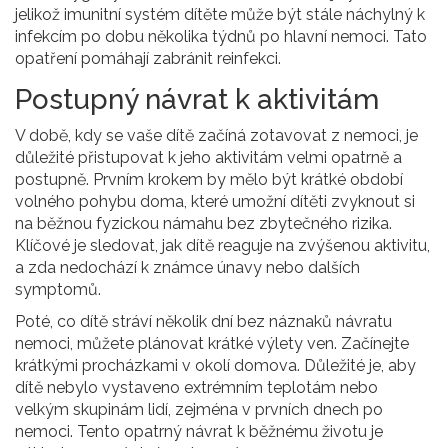
jelikož imunitní systém dítěte může být stále náchylný k
infekcím po dobu několika týdnů po hlavní nemoci. Tato
opatření pomáhají zabránit reinfekci.
Postupný návrat k aktivitám
V době, kdy se vaše dítě začíná zotavovat z nemoci, je
důležité přistupovat k jeho aktivitám velmi opatrně a
postupně. Prvním krokem by mělo být krátké období
volného pohybu doma, které umožní dítěti zvyknout si
na běžnou fyzickou námahu bez zbytečného rizika.
Klíčové je sledovat, jak dítě reaguje na zvýšenou aktivitu,
a zda nedochází k známce únavy nebo dalších
symptomů.
Poté, co dítě stráví několik dní bez náznaků návratu
nemoci, můžete plánovat krátké výlety ven. Začínejte
krátkými procházkami v okolí domova. Důležité je, aby
dítě nebylo vystaveno extrémním teplotám nebo
velkým skupinám lidí, zejména v prvních dnech po
nemoci. Tento opatrný návrat k běžnému životu je