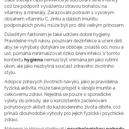
což lze podpořit vyváženou stravou bohatou na
vitamíny a minerály. Zařazování potravin s vysokým
obsahem vitamínu C, zinku a dalších imunitu
podporujících prvků může být pro dítě velkým přínosem.
Důležitým faktorem je také udržení dobré hygieny.
Pravidelné mytí rukou, používání dezinfekce a učení dětí,
aby se vyhýbaly dotýkání se obličeje, zvláště očí, nosu a
úst, pomáhá minimalizovat riziko šíření infekcí. V tomto
kontextu
hygiena
nemusí být vnímána jen jako rutinní
úkon, ale jako nezbytná součást zdravého životního
stylu.
Adopce zdravých životních návyků, jako je pravidelná
fyzická aktivita, může také přispět k silnější imunitě a
celkovému zdraví. Nejedná se pouze o sporadické
výlety do přírody, ale o konzistentní začleňování
pohybových aktivit do každodenního života dítěte, což
přináší dlouhodobé výhody pro jejich fyzické i psychické
zdraví.
Nakonec je klíčové sledovat i
psychologickou pohodu