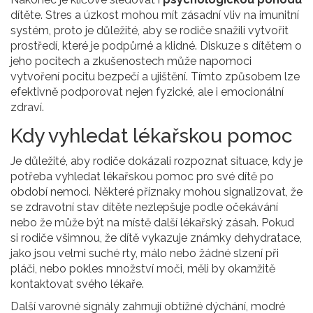
dítěte. Stres a úzkost mohou mít zásadní vliv na imunitní
systém, proto je důležité, aby se rodiče snažili vytvořit
prostředí, které je podpůrné a klidné. Diskuze s dítětem o
jeho pocitech a zkušenostech může napomoci
vytvoření pocitu bezpečí a ujištění. Tímto způsobem lze
efektivně podporovat nejen fyzické, ale i emocionální
zdraví.
Kdy vyhledat lékařskou pomoc
Je důležité, aby rodiče dokázali rozpoznat situace, kdy je
potřeba vyhledat lékařskou pomoc pro své dítě po
období nemoci. Některé příznaky mohou signalizovat, že
se zdravotní stav dítěte nezlepšuje podle očekávání
nebo že může být na místě další lékařský zásah. Pokud
si rodiče všimnou, že dítě vykazuje známky dehydratace,
jako jsou velmi suché rty, málo nebo žádné slzení při
pláči, nebo pokles množství moči, měli by okamžitě
kontaktovat svého lékaře.
Další varovné signály zahrnují obtížné dýchání, modré