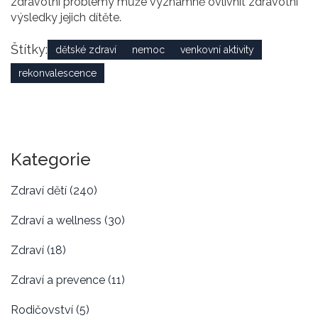
zdravotní problémy může významně ovlivnit zdravotní
výsledky jejich dítěte.
Štítky:
dětské zdraví
nemoc
venkovní aktivity
rekonvalescence
Kategorie
Zdraví dětí
(240)
Zdraví a wellness
(30)
Zdraví
(18)
Zdraví a prevence
(11)
Rodičovství
(5)