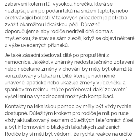
zabarvení kolem rtů, vysokou horečku, která se
nezlepšuje ani po podání léků na snížení teploty, nebo
přetrvávající bolesti. V takových případech je potřeba
zvážit okamžitou lékařskou péči. Důrazně
doporučujeme, aby rodiče nedrželi dítě doma s
myšlenkou, že stav se sám zlepší, když se objeví některé
z výše uvedených příznaků.
Je také zásadní sledovat dítě po propuštění z
nemocnice. Jakékoliv známky nedostatečného zotavení
nebo nečekané změny v chování by měly být okamžitě
konzultovány s lékařem. Dítě, které je nadměrně
unavené, apatické nebo ukazuje změny v jídelníčku a
spánkovém režimu, může potřebovat další zdravotní
vyšetření na vyhodnocení možných komplikací.
Kontakty na lékařskou pomoc by měly být vždy rychle
dostupné. Důležitým krokem pro rodiče je mít po ruce
vždy aktualizovaný seznam důležitých telefonních čísel
a být informováni o blízkých lékařských zařízeních.
Rodiče by si měli být vědomi, že rychlá reakce na určité