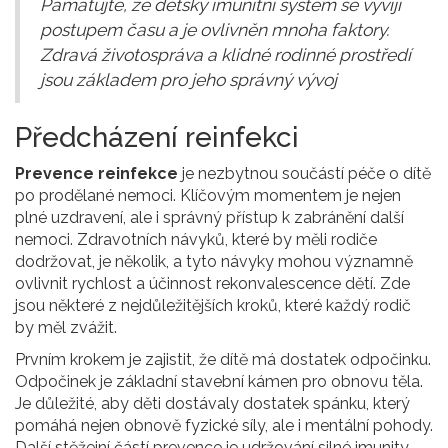
Pamatujte, že dětský imunitní systém se vyvíjí
postupem času a je ovlivněn mnoha faktory.
Zdravá životospráva a klidné rodinné prostředí
jsou základem pro jeho správný vývoj
Předcházení reinfekci
Prevence reinfekce
je nezbytnou součástí péče o dítě
po prodělané nemoci. Klíčovým momentem je nejen
plné uzdravení, ale i správný přístup k zabránění další
nemoci. Zdravotních návyků, které by měli rodiče
dodržovat, je několik, a tyto návyky mohou významně
ovlivnit rychlost a účinnost rekonvalescence dětí. Zde
jsou některé z nejdůležitějších kroků, které každý rodič
by měl zvážit.
Prvním krokem je zajistit, že dítě má dostatek odpočinku.
Odpočinek je základní stavební kámen pro obnovu těla.
Je důležité, aby děti dostávaly dostatek spánku, který
pomáhá nejen obnově fyzické síly, ale i mentální pohody.
Další stěžejní částí prevence je udržování silné imunity,