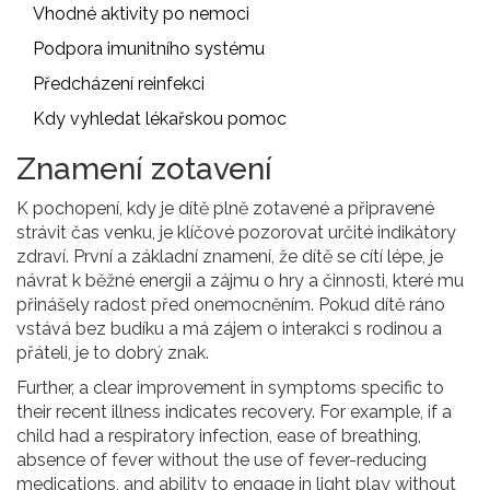
Vhodné aktivity po nemoci
Podpora imunitního systému
Předcházení reinfekci
Kdy vyhledat lékařskou pomoc
Znamení zotavení
K pochopení, kdy je dítě plně zotavené a připravené
strávit čas venku, je klíčové pozorovat určité indikátory
zdraví. První a základní znamení, že dítě se cítí lépe, je
návrat k běžné energii a zájmu o hry a činnosti, které mu
přinášely radost před onemocněním. Pokud dítě ráno
vstává bez budíku a má zájem o interakci s rodinou a
přáteli, je to dobrý znak.
Further, a clear improvement in symptoms specific to
their recent illness indicates recovery. For example, if a
child had a respiratory infection, ease of breathing,
absence of fever without the use of fever-reducing
medications, and ability to engage in light play without