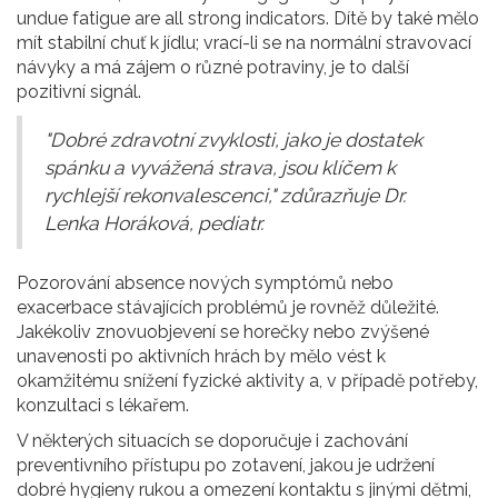
undue fatigue are all strong indicators. Dítě by také mělo
mít stabilní chuť k jídlu; vrací-li se na normální stravovací
návyky a má zájem o různé potraviny, je to další
pozitivní signál.
"Dobré zdravotní zvyklosti, jako je dostatek
spánku a vyvážená strava, jsou klíčem k
rychlejší rekonvalescenci," zdůrazňuje Dr.
Lenka Horáková, pediatr.
Pozorování absence nových symptómů nebo
exacerbace stávajících problémů je rovněž důležité.
Jakékoliv znovuobjevení se horečky nebo zvýšené
unavenosti po aktivních hrách by mělo vést k
okamžitému snížení fyzické aktivity a, v případě potřeby,
konzultaci s lékařem.
V některých situacích se doporučuje i zachování
preventivního přístupu po zotavení, jakou je udržení
dobré hygieny rukou a omezení kontaktu s jinými dětmi,