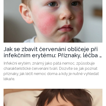
Jak se zbavit červenání obličeje při
infekčním erytému: Příznaky, léčba a
péče
Infekční erytém, známý jako pátá nemoc, způsobuje
charakteristické červenání tváří. Dozvíte se, jak poznat
příznaky, jak léčit nemoc doma a kdy je nutné vyhledat
lékaře.