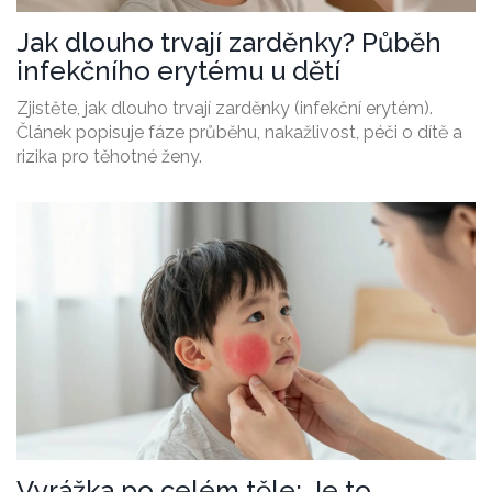
Jak dlouho trvají zarděnky? Půběh
infekčního erytému u dětí
Zjistěte, jak dlouho trvají zarděnky (infekční erytém).
Článek popisuje fáze průběhu, nakažlivost, péči o dítě a
rizika pro těhotné ženy.
Vyrážka po celém těle: Je to