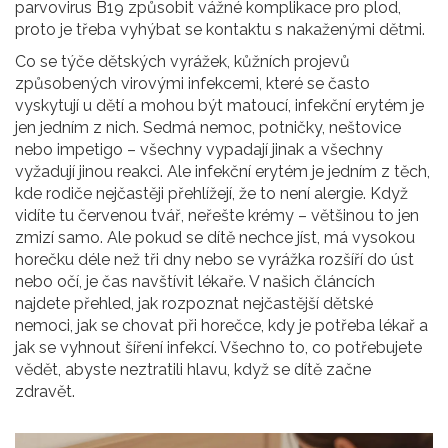
parvovirus B19 způsobit vážné komplikace pro plod,
proto je třeba vyhýbat se kontaktu s nakaženými dětmi.
Co se týče
dětských vyrážek
,
kůžních projevů
způsobených virovými infekcemi, které se často
vyskytují u dětí a mohou být matoucí
, infekční erytém je
jen jedním z nich. Sedmá nemoc, potničky, neštovice
nebo impetigo – všechny vypadají jinak a všechny
vyžadují jinou reakci. Ale infekční erytém je jedním z těch,
kde rodiče nejčastěji přehlížejí, že to není alergie. Když
vidíte tu červenou tvář, neřešte krémy – většinou to jen
zmizí samo. Ale pokud se dítě nechce jíst, má vysokou
horečku déle než tři dny nebo se vyrážka rozšíří do úst
nebo očí, je čas navštívit lékaře. V našich článcích
najdete přehled, jak rozpoznat nejčastější dětské
nemoci, jak se chovat při horečce, kdy je potřeba lékař a
jak se vyhnout šíření infekcí. Všechno to, co potřebujete
vědět, abyste neztratili hlavu, když se dítě začne
zdravět.