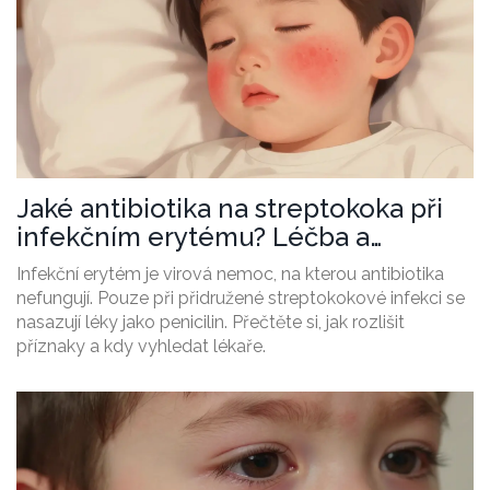
Jaké antibiotika na streptokoka při
infekčním erytému? Léčba a
příznaky
Infekční erytém je virová nemoc, na kterou antibiotika
nefungují. Pouze při přidružené streptokokové infekci se
nasazují léky jako penicilin. Přečtěte si, jak rozlišit
příznaky a kdy vyhledat lékaře.