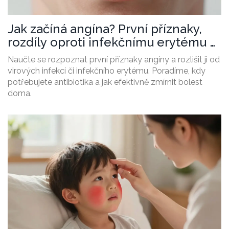
Jak začíná angína? První příznaky,
rozdíly oproti infekčnímu erytému a
kdy vyhledat lékaře
Naučte se rozpoznat první příznaky angíny a rozlišit ji od
virových infekcí či infekčního erytému. Poradíme, kdy
potřebujete antibiotika a jak efektivně zmírnit bolest
doma.