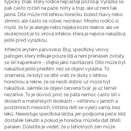
typický znak, který rodiče nejčastěji pozorují. Vyrážka se
pak často rozšíří na paže, nohy a trup, ale už není tak
jasná. Dítě může mít lehkou horečku, bolest hlavy nebo
zimnici, ale často se vůbec nezdraví. Mnoho rodičů si
myslí, že to je alergie nebo nějaká kožní reakce, ale ve
skutečnosti je to virová infekce, která je nejvíce nakažlivá
ještě před vyrážkou.
Infekční erytém
parvovirus B19
,
specifický virový
patogen, který infikuje pouze lidi a není přenášen zvířaty
se šíří kapénkami – stejně jako nachlazení. Dítě může být
nakažlivé ještě předtím, než se objeví vyrážka. To
znamená, že když se dítě vrátí ze školy s lehkou
horečkou a řekne, že se necítí dobře, už může být
nakažlivé. Jakmile se objeví červená tvář, je už téměř
nezářivé. To je důvod, proč se pátá nemoc často šíří v
školách a mateřských školkách – většinou v jarních a
podzimních měsících. Většina dětí se vyléčí sama, bez
léků. Neexistuje specifická léčba, jen podpůrná péče: klid,
dostatek tekutin a pokud je horečka, můžete dát dítěti
paralen. Důležité je vědět, že u těhotných žen může