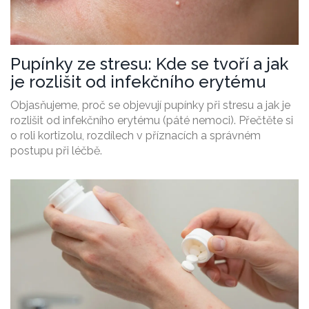
Pupínky ze stresu: Kde se tvoří a jak
je rozlišit od infekčního erytému
Objasňujeme, proč se objevují pupínky při stresu a jak je
rozlišit od infekčního erytému (páté nemoci). Přečtěte si
o roli kortizolu, rozdílech v příznacích a správném
postupu při léčbě.