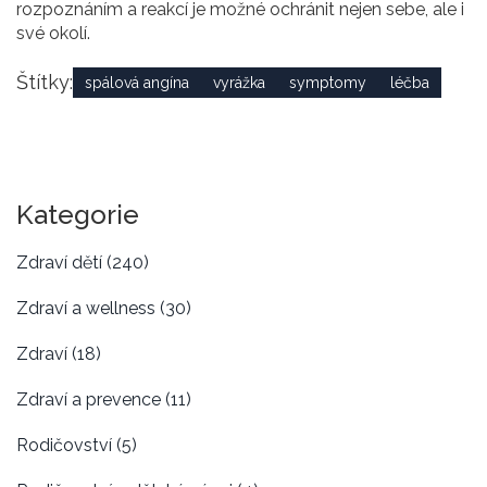
rozpoznáním a reakcí je možné ochránit nejen sebe, ale i
své okolí.
Štítky:
spálová angína
vyrážka
symptomy
léčba
Kategorie
Zdraví dětí
(240)
Zdraví a wellness
(30)
Zdraví
(18)
Zdraví a prevence
(11)
Rodičovství
(5)