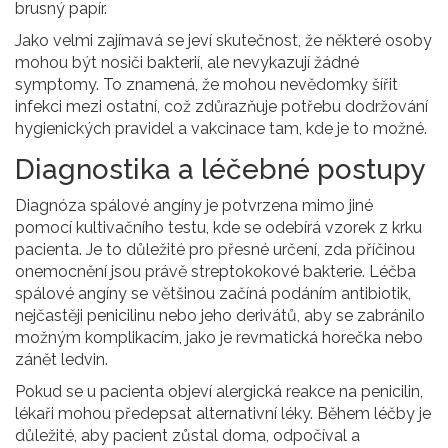
brusný papír.
Jako velmi zajímavá se jeví skutečnost, že některé osoby
mohou být nosiči bakterií, ale nevykazují žádné
symptomy. To znamená, že mohou nevědomky šířit
infekci mezi ostatní, což zdůrazňuje potřebu dodržování
hygienických pravidel a vakcinace tam, kde je to možné.
Diagnostika a léčebné postupy
Diagnóza spálové angíny je potvrzena mimo jiné
pomocí kultivačního testu, kde se odebírá vzorek z krku
pacienta. Je to důležité pro přesné určení, zda příčinou
onemocnění jsou právě streptokokové bakterie. Léčba
spálové angíny se většinou začíná podáním antibiotik,
nejčastěji penicilinu nebo jeho derivátů, aby se zabránilo
možným komplikacím, jako je revmatická horečka nebo
zánět ledvin.
Pokud se u pacienta objeví alergická reakce na penicilin,
lékaři mohou předepsat alternativní léky. Během léčby je
důležité, aby pacient zůstal doma, odpočíval a