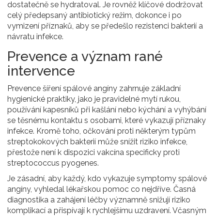
dostatečně se hydratoval. Je rovněž klíčové dodržovat
celý předepsaný antibiotický režim, dokonce i po
vymizení příznaků, aby se předešlo rezistenci bakterií a
návratu infekce.
Prevence a význam rané
intervence
Prevence šíření spálové angíny zahrnuje základní
hygienické praktiky, jako je pravidelné mytí rukou,
používání kapesníků při kašlání nebo kýchání a vyhýbání
se těsnému kontaktu s osobami, které vykazují příznaky
infekce. Kromě toho, očkování proti některým typům
streptokokových bakterií může snížit riziko infekce,
přestože není k dispozici vakcína specificky proti
streptococcus pyogenes.
Je zásadní, aby každý, kdo vykazuje symptomy spálové
angíny, vyhledal lékařskou pomoc co nejdříve. Časná
diagnostika a zahájení léčby významně snižují riziko
komplikací a přispívají k rychlejšímu uzdravení. Včasným