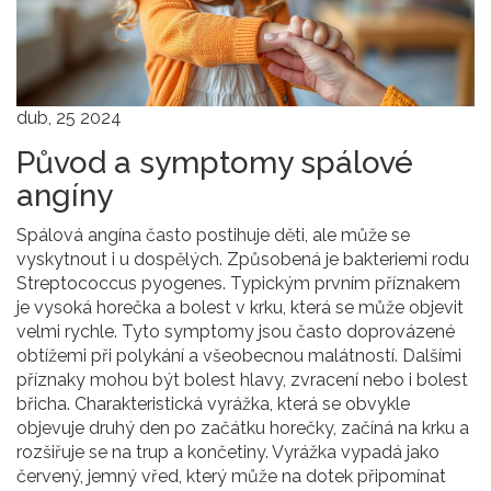
dub, 25 2024
Původ a symptomy spálové
angíny
Spálová angína často postihuje děti, ale může se
vyskytnout i u dospělých. Způsobená je bakteriemi rodu
Streptococcus pyogenes. Typickým prvním příznakem
je vysoká horečka a bolest v krku, která se může objevit
velmi rychle. Tyto symptomy jsou často doprovázené
obtížemi při polykání a všeobecnou malátností. Dalšími
příznaky mohou být bolest hlavy, zvracení nebo i bolest
břicha. Charakteristická vyrážka, která se obvykle
objevuje druhý den po začátku horečky, začíná na krku a
rozšiřuje se na trup a končetiny. Vyrážka vypadá jako
červený, jemný vřed, který může na dotek připomínat