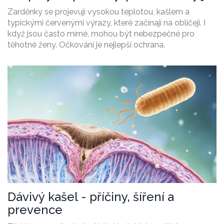
k lékaři
Zarděnky se projevují vysokou teplotou, kašlem a
typickými červenými výrazy, které začínají na obličeji. I
když jsou často mírné, mohou být nebezpečné pro
těhotné ženy. Očkování je nejlepší ochrana.
Dávivý kašel - příčiny, šíření a
prevence