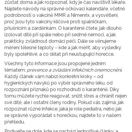
zůstat doma a jak rozpoznat, kdy je čas navštívit lékaře.
Najdete návody na správné očkovací kalendáře, včetně
podrobností o vakcíně MMR a Nimenrix, a vysvětlení,
proč jsou tyto vakcíny klíčové proti spalničkám,
příušnicím a zarděnkám. O karanténě čtete, jak dlouho
izolovat dítě při spále nebo při sedmé nemoci, a jak
prakticky zvládnout domácí péči. Dále se věnujeme
měření tělesné teploty – kde a jak měřit, aby výsledky
byly spolehlivé, a co dělat při neustupující horečce.
Všechny tyto informace jsou propojené jedním
tématem:
prevence a zvládání infekčních onemocnění
.
Každý článek vám nabízí konkrétní kroky – od
hygienických návyků po výběr správného léku, od
rozpoznání příznaků po rozhodnutí o karanténě. Díky
tomu můžete rychle reagovat, snížit stres a chránit nejen
své dítě, ale i ostatní členy rodiny. Pokud vás zajímá, jak
rozpoznat různé infekce, jaká je role pediatra, nebo jak
se správně vypořádat s horečkou, najdete to v našem
přehledu.
Podívejte se dole, kde se nachází jednotlivé články, a