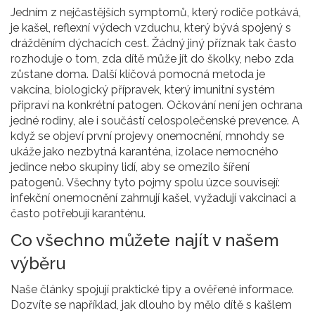
Jedním z nejčastějších symptomů, který rodiče potkává,
je
kašel
,
reflexní výdech vzduchu, který bývá spojený s
drážděním dýchacích cest
. Žádný jiný příznak tak často
rozhoduje o tom, zda dítě může jít do školky, nebo zda
zůstane doma. Další klíčová pomocná metoda je
vakcína
,
biologický přípravek, který imunitní systém
připraví na konkrétní patogen
. Očkování není jen ochrana
jedné rodiny, ale i součástí celospolečenské prevence. A
když se objeví první projevy onemocnění, mnohdy se
ukáže jako nezbytná
karanténa
,
izolace nemocného
jedince nebo skupiny lidí, aby se omezilo šíření
patogenů
. Všechny tyto pojmy spolu úzce souvisejí:
infekční onemocnění zahrnují kašel, vyžadují vakcinaci a
často potřebují karanténu.
Co všechno můžete najít v našem
výběru
Naše články spojují praktické tipy a ověřené informace.
Dozvíte se například, jak dlouho by mělo dítě s kašlem