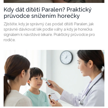
Kdy dát dítěti Paralen? Praktický
průvodce snížením horečky
Zjistěte, kdy je správný čas podat dítěti Paralen, jak
správně dávkovat lék podle váhy a kdy je horečka
signálem k návštěvě lékaře. Praktický průvodce pro
rodiče.