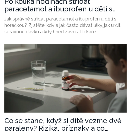
Po kolika hodinách střídat
paracetamol a ibuprofen u dětí s
horečkou?
Jak správně střídat paracetamol a ibuprofen u dětí s
horečkou? Zjistěte, kdy a jak často dávat léky, jak určit
správnou dávku a kdy hned zavolat lékaře.
Co se stane, když si dítě vezme dvě
paraleny? Rizika, příznaky a co