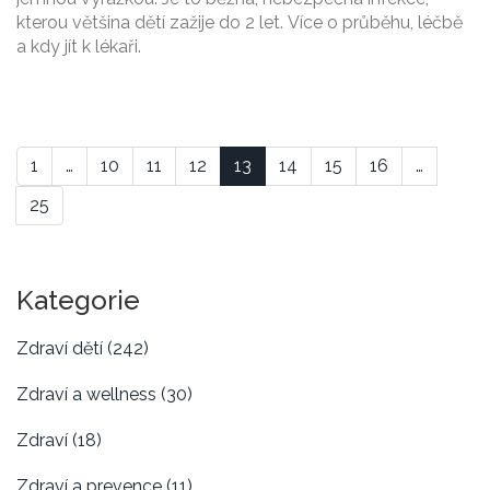
kterou většina dětí zažije do 2 let. Více o průběhu, léčbě
a kdy jít k lékaři.
1
…
10
11
12
13
14
15
16
…
25
Kategorie
Zdraví dětí
(242)
Zdraví a wellness
(30)
Zdraví
(18)
Zdraví a prevence
(11)