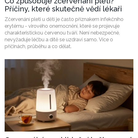
Co způsobuje zčervenání pleti?
Příčiny, které skutečně vědí lékaři
Zčervenání pleti u dětí je často příznakem infekčního
erytému - virového onemocnění, které se projevuje
charakteristickou červenou tváří. Není nebezpečné,
nevyžaduje léčbu a dítě se uzdraví samo. Více o
příčinách, průběhu a co dělat.