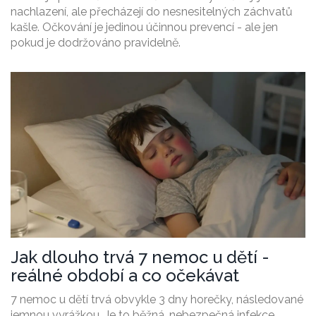
nachlazení, ale přecházejí do nesnesitelných záchvatů
kašle. Očkování je jedinou účinnou prevencí - ale jen
pokud je dodržováno pravidelně.
Jak dlouho trvá 7 nemoc u dětí -
reálné období a co očekávat
7 nemoc u dětí trvá obvykle 3 dny horečky, následované
jemnou vyrážkou. Je to běžná, nebezpečná infekce,