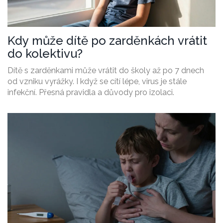
Kdy může dítě po zarděnkách vrátit
do kolektivu?
Dítě s zarděnkami může vrátit do školy až po 7 dnech
od vzniku vyrážky. I když se cítí lépe, virus je stále
infekční. Přesná pravidla a důvody pro izolaci.