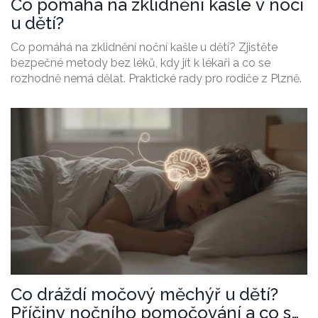
Co pomáhá na zklidnění kašle v noci
u dětí?
Co pomáhá na zklidnění noční kašle u dětí? Zjistěte
bezpečné metody bez léků, kdy jít k lékaři a co se
rozhodně nemá dělat. Praktické rady pro rodiče z Plzně.
Co dráždí močový měchýř u dětí?
Příčiny nočního pomočování a co s