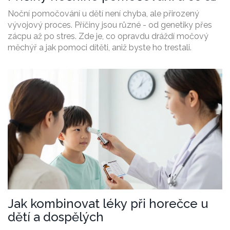
tím dělat
Noční pomočování u dětí není chyba, ale přirozený
vývojový proces. Příčiny jsou různé - od genetiky přes
zácpu až po stres. Zde je, co opravdu dráždí močový
měchýř a jak pomoci dítěti, aniž byste ho trestali.
Jak kombinovat léky při horečce u
dětí a dospělých