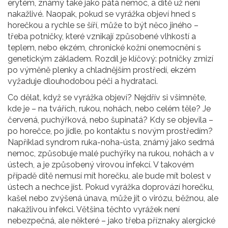
erytém
,
známý také jako pátá nemoc
, a dítě už není
nakažlivé. Naopak, pokud se vyrážka objeví hned s
horečkou a rychle se šíří, může to být něco jiného –
třeba
potničky
,
které vznikají způsobené vlhkostí a
teplem
, nebo
ekzém
,
chronické kožní onemocnění s
genetickým základem
. Rozdíl je klíčový: potničky zmizí
po výměně plenky a chladnějším prostředí, ekzém
vyžaduje dlouhodobou péči a hydrataci.
Co dělat, když se vyrážka objeví? Nejdřív si všimněte,
kde je – na tvářích, rukou, nohách, nebo celém těle? Je
červená, puchýřková, nebo šupinatá? Kdy se objevila –
po horečce, po jídle, po kontaktu s novým prostředím?
Například
syndrom ruka-noha-ústa
,
známý jako sedmá
nemoc
, způsobuje malé puchýřky na rukou, nohách a v
ústech, a je způsobený virovou infekcí. V takovém
případě dítě nemusí mít horečku, ale bude mít bolest v
ústech a nechce jíst. Pokud vyrážka doprovází horečku,
kašel nebo zvýšená únava, může jít o
virózu
,
běžnou, ale
nakažlivou infekci
. Většina těchto vyrážek není
nebezpečná, ale některé – jako třeba příznaky alergické