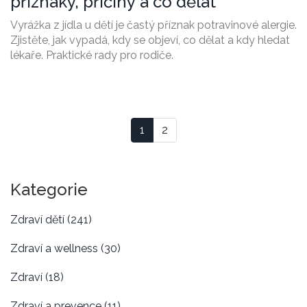
příznaky, příčiny a co dělat
Vyrážka z jídla u dětí je častý příznak potravinové alergie.
Zjistěte, jak vypadá, kdy se objeví, co dělat a kdy hledat
lékaře. Praktické rady pro rodiče.
1
2
Kategorie
Zdraví dětí
(241)
Zdraví a wellness
(30)
Zdraví
(18)
Zdraví a prevence
(11)