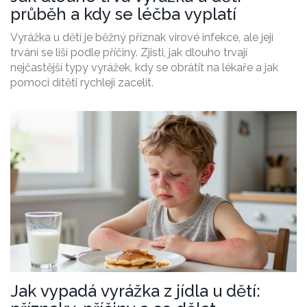
průběh a kdy se léčba vyplatí
Vyrážka u dětí je běžný příznak virové infekce, ale její
trvání se liší podle příčiny. Zjisti, jak dlouho trvají
nejčastější typy vyrážek, kdy se obrátit na lékaře a jak
pomoci dítěti rychleji zacelit.
Jak vypadá vyrážka z jídla u dětí: