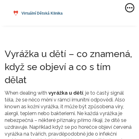
Vyrážka u dětí – co znamená,
když se objeví a co s tím
dělat
When dealing with
vyrážka u dětí
,
je to častý signál
těla, že se něco mění v rámci imunitní odpovědi
. Also
known as
kožní vyrážka
, it
může být způsobena viry,
alergií, teplem nebo bakteriemi
.
Ne každá vyrážka je
nebezpečná – některé příznaky přímo říkají, že dítě se
uzdravuje. Například když se po horečce objeví červená
vyrážka na tvářích, pravděpodobně jde o
infekční