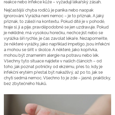
reakce nebo infekce kůže – vyžadují lékařský zásah.
Nejčastější chyba rodičů je panika nebo naopak
ignorování. Vyrážka není nemoc – je to příznak. A jaký
příznak, to záleží na kontextu. Pokud dítě je v pohodě,
hraje si, jí a pije, pravděpodobně se jen uzdravuje. Pokud
je neklidné, má vysokou horečku, nechce jíst nebo se
vyrážka šíří rychle, je čas zavolat lékaře. Nezapomeňte,
že některé vyrážky, jako například impetigo, jsou infekční
a mohou se šířit v školce. A některé, jako kopřivka,
mohou být znamením alergie na potravu nebo lék.
Všechny tyto situace najdete v našich článcích – od
toho, jak poznat potničky od ekzému, přes to, kdy je
infekční erytém přestal být nakažlivý, až po to, jak se
chytí sedmá nemoc. Všechno to je zde – jasně, prakticky,
bez zbytečného hluků.